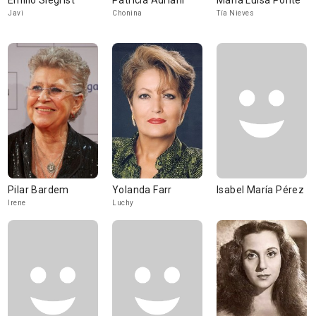
Emilio Siegrist
Patricia Adriani
María Luisa Ponte
Javi
Chonina
Tía Nieves
Pilar Bardem
Yolanda Farr
Isabel María Pérez
Irene
Luchy