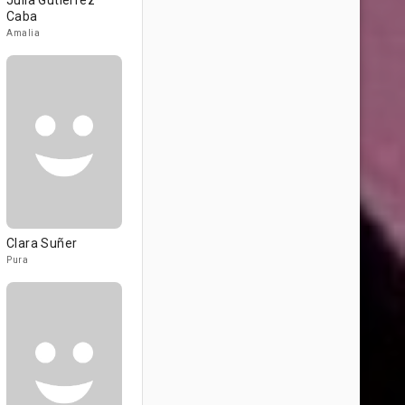
Julia Gutiérrez
Caba
Amalia
Clara Suñer
Pura