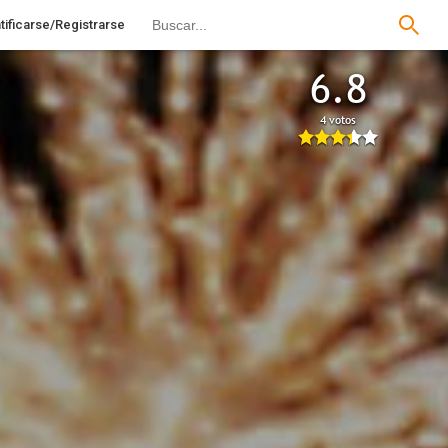
tificarse/Registrarse
6.8
4 votos