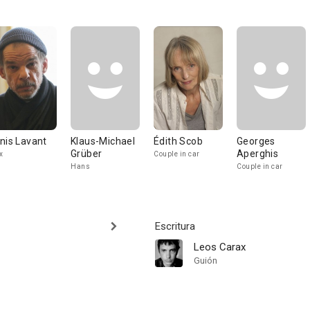
nis Lavant
Klaus-Michael
Édith Scob
Georges
Grüber
Aperghis
x
Couple in car
Hans
Couple in car
Escritura
Leos Carax
Guión