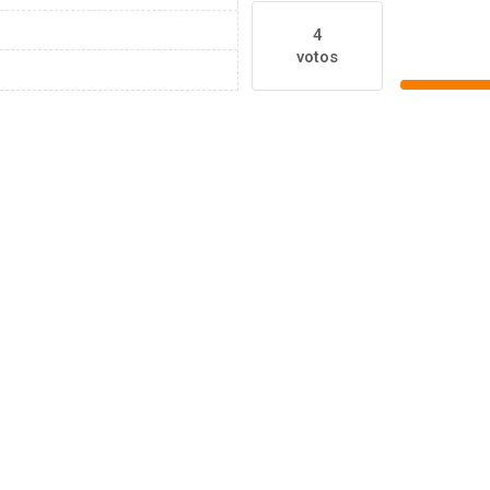
4
votos