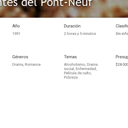
tes del Pont-Neuf
Año
Duración
Clasif
1991
2 horas y 5 minutos
Sin inf
Géneros
Temas
Presup
Drama
,
Romance
Alcoholismo
,
Drama
$28.000
social
,
Enfermedad
,
Película de culto
,
Pobreza