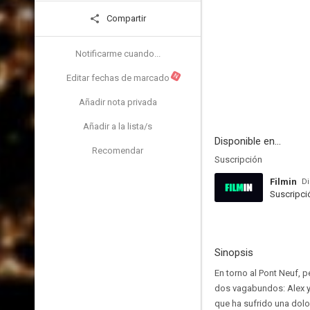
Compartir
Notificarme cuando...
N
Editar fechas de marcado
Añadir nota privada
Añadir a la lista/s
Disponible en...
Recomendar
Suscripción
Filmin
Di
Suscripci
Sinopsis
En torno al Pont Neuf, p
dos vagabundos: Alex y M
que ha sufrido una dolo