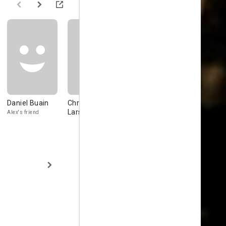
Daniel Buain
Chrichan
Marion Stalens
Chrichan
Larson
Larsson
Alex's friend
Marion
Julien