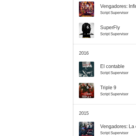
8.1
Vengadores: Infi
Script Supervisor
Triple 9
6.9
SuperFly
Script Supervisor
6.1
2016
7.6
El contable
Script Supervisor
6.7
Triple 9
Script Supervisor
La apariencia de las cosas
6.0
2015
8.0
Vengadores: La 
Script Supervisor