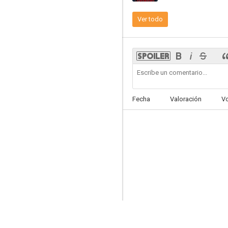
Ver todo
Nominados
--
Fecha
Valoración
V
Siempre hay una primera vez
--