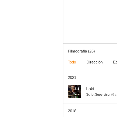
El contable
7.0
Filmografía (26)
Todo
Dirección
Eq
2021
Las apariencias engañan
6.7
8.4
Loki
Script Supervisor
(
6
c
2018