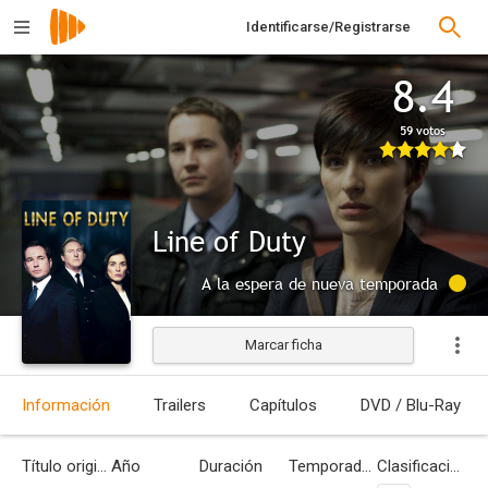
Identificarse/Registrarse
8.4
59 votos
Line of Duty
A la espera de nueva temporada
Marcar ficha
Información
Trailers
Capítulos
DVD / Blu-Ray
Título original
Año
Duración
Temporadas
Clasificación por edades