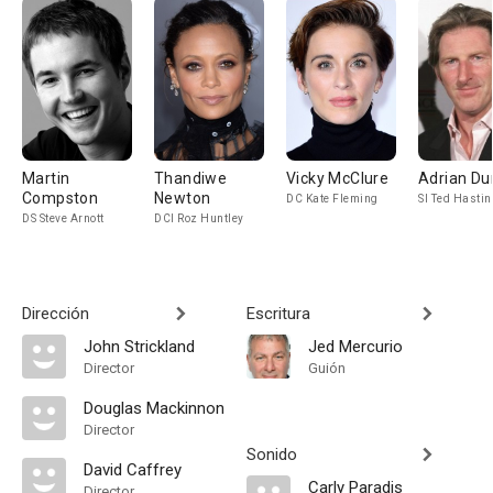
Martin
Thandiwe
Vicky McClure
Adrian Du
Compston
Newton
DC Kate Fleming
SI Ted Hasti
DS Steve Arnott
DCI Roz Huntley
Dirección
Escritura
John Strickland
Jed Mercurio
Director
Guión
Douglas Mackinnon
Director
Sonido
David Caffrey
Carly Paradis
Director