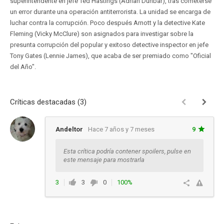
superintendente en jefe Ted Hastings (Adrian Dunbar), tras cometerse
un error durante una operación antiterrorista. La unidad se encarga de
luchar contra la corrupción. Poco después Arnott y la detective Kate
Fleming (Vicky McClure) son asignados para investigar sobre la
presunta corrupción del popular y exitoso detective inspector en jefe
Tony Gates (Lennie James), que acaba de ser premiado como "Oficial
del Año".
Críticas destacadas (3)
Andeltor
Hace 7 años y 7 meses
9
Esta crítica podría contener spoilers, pulse en
este mensaje para mostrarla
3
3
0
100%
Responder