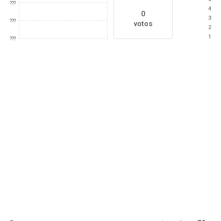
???
4
0
3
???
votos
2
1
???