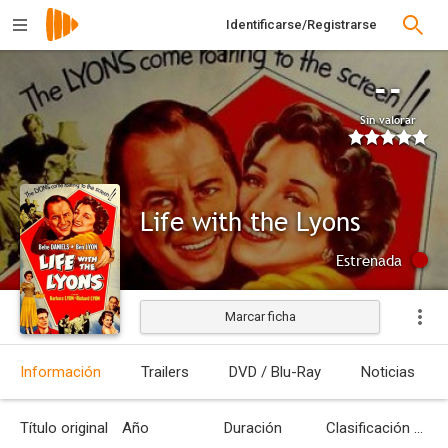
Identificarse/Registrarse
--
Sin valorar
Life with the Lyons
Estrenada
Marcar ficha
Información
Trailers
DVD / Blu-Ray
Noticias
Título original
Año
Duración
Clasificación por edades