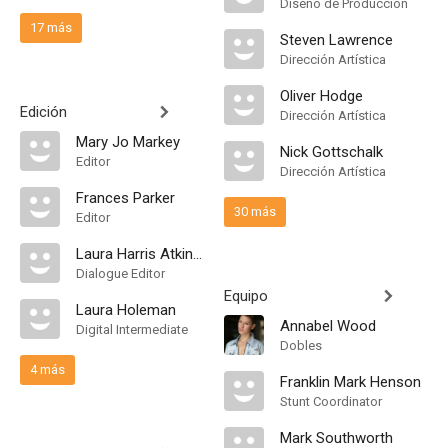
Diseño de Producción
17 más
Steven Lawrence
Dirección Artística
Oliver Hodge
Edición
Dirección Artística
Mary Jo Markey
Nick Gottschalk
Editor
Dirección Artística
Frances Parker
30 más
Editor
Laura Harris Atkinson
Dialogue Editor
Equipo
Laura Holeman
Annabel Wood
Digital Intermediate
Dobles
4 más
Franklin Mark Henson
Stunt Coordinator
Mark Southworth