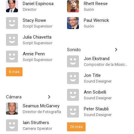
Daniel Espinosa
Rhett Reese
Director
Guión
Stacy Rowe
Paul Wernick
Script Supervisor
Guión
Julia Chiavetta
Script Supervisor
Sonido
Annie Penn
Jon Ekstrand
Script Supervisor
Compositor de la Música Original
6 más
Jon Title
Sound Designer
Ann Scibelli
Cámara
Sound Designer
Seamus McGarvey
Peter Staubli
Director de Fotografía
Sound Designer
Iain Struthers
26 más
Camera Operator