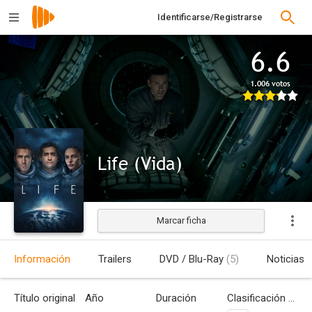
Identificarse/Registrarse
6.6
1.006 votos
Life (Vida)
Marcar ficha
Estrenada
Información
Trailers
DVD / Blu-Ray
(5)
Noticias
Título original
Año
Duración
Clasificación por edades