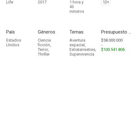
Life
2017
1 hora y
12+
43
minutos
País
Géneros
Temas
Presupuesto - Ingresos
Estados
Ciencia
Aventura
$58.000.000
Unidos
ficción
,
espacial
,
-
Terror
,
Extraterrestres
,
$100.541.806
Thriller
Supervivencia