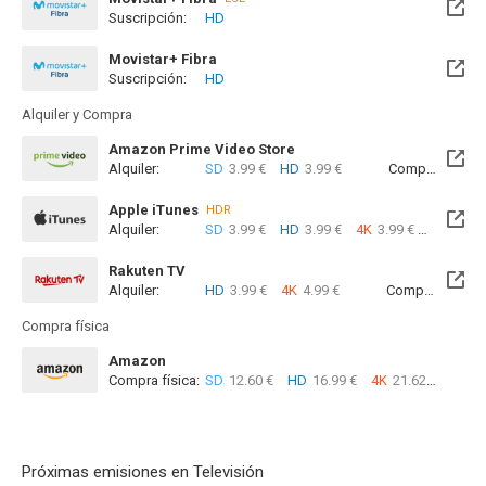
Suscripción:
HD
Disponible hasta el Lun, 30 Nov 2026 (Quedan 3 meses)
Movistar+ Fibra
Suscripción:
HD
Disponible hasta el Lun, 30 Nov 2026 (Quedan 3 meses)
Alquiler y Compra
Amazon Prime Video Store
Alquiler:
SD
3.99 €
HD
3.99 €
Compra:
SD
5
Apple iTunes
HDR
Alquiler:
SD
3.99 €
HD
3.99 €
4K
3.99 €
Com
Rakuten TV
Alquiler:
HD
3.99 €
4K
4.99 €
Compra:
SD
5
Compra física
Amazon
Compra física:
SD
12.60 €
HD
16.99 €
4K
21.62 €
Próximas emisiones en Televisión