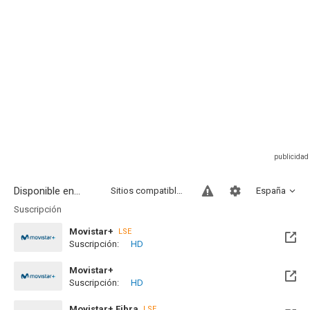
Disponible en...
Sitios compatibles
España
Suscripción
Movistar+
LSE
Suscripción:
HD
Disponible hasta el Lun, 30 Nov 2026 (Quedan 3 meses)
Movistar+
Suscripción:
HD
Disponible hasta el Lun, 30 Nov 2026 (Quedan 3 meses)
Movistar+ Fibra
LSE