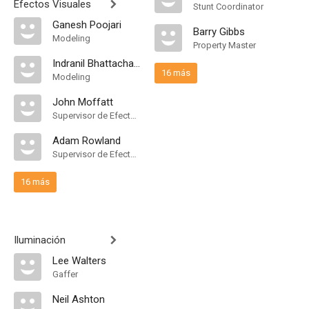
Efectos Visuales
Stunt Coordinator
Ganesh Poojari
Barry Gibbs
Modeling
Property Master
Indranil Bhattacharya
16 más
Modeling
John Moffatt
Supervisor de Efectos Visuales
Adam Rowland
Supervisor de Efectos Visuales
16 más
Iluminación
Lee Walters
Gaffer
Neil Ashton