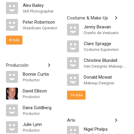
Alex Bailey
Still Photographer
Costume & Make-Up
Peter Robertson
Jenny Beavan
Steadicam Operator
Diseño de Vestuario
8 más
Clare Spragge
Costume Supervisor
Christine Blundell
Producción
Hair Designer, Makeup Designer
Bonnie Curtis
Donald Mowat
Productor
Makeup Designer
David Ellison
14 más
Productor
Dana Goldberg
Productor
Arte
Julie Lynn
Nigel Phelps
Productor