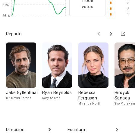
1.006
3
2182
votos
2
1
2616
Reparto
Jake Gyllenhaal
Ryan Reynolds
Rebecca
Hiroyuki
Ferguson
Sanada
Dr. David Jordan
Rory Adams
Miranda North
Sho Murakam
Dirección
Escritura