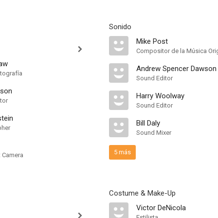
Sonido
Mike Post
Compositor de la Música Orig
haw
Andrew Spencer Dawson
tografía
Sound Editor
ison
Harry Woolway
tor
Sound Editor
tein
Bill Daly
pher
Sound Mixer
5 más
nt Camera
Costume & Make-Up
Victor DeNicola
Estilista