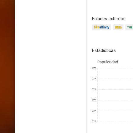
Enlaces externos
Estadísticas
Popularidad
???
???
???
???
???
???