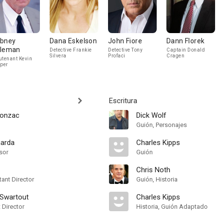
bney
Dana Eskelson
John Fiore
Dann Florek
leman
Detective Frankie
Detective Tony
Captain Donald
Silvera
Profaci
Cragen
utenant Kevin
lper
Escritura
gonzac
Dick Wolf
Guión, Personajes
arda
Charles Kipps
sor
Guión
Chris Noth
ant Director
Guión, Historia
 Swartout
Charles Kipps
t Director
Historia, Guión Adaptado