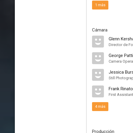
1 más
Cámara
Glenn Kers
Director de Fo
George Patt
Camera Opera
Jessica Burs
Still Photogra
Frank Rinato
First Assista
4 más
Producción