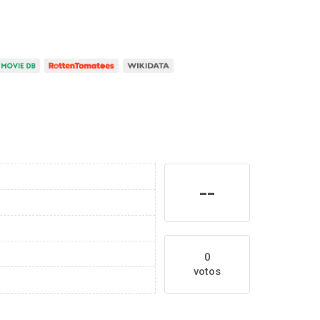
--
0
votos