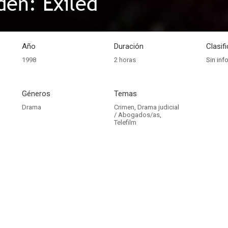
den: Exiled
Año
Duración
Clasif
1998
2 horas
Sin inf
Géneros
Temas
Drama
Crimen
,
Drama judicial
/ Abogados/as
,
Telefilm