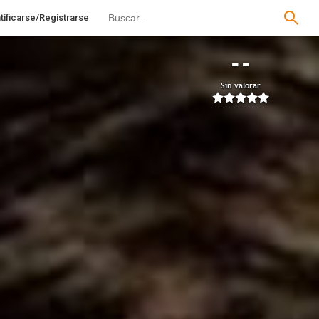
tificarse/Registrarse
--
Sin valorar