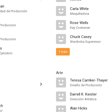
man
Carla White
idad de Producción
Maquilladora
Rose Wells
Produccion
Key Costumer
Chuck Casey
Produccion
Wardrobe Supervisor
ps
1 más
Ejecutivo
Arte
Teresa Carriker-Thayer
Diseño de Producción
Darrell K. Keister
Dirección Artística
ch
Alan Hicks
or