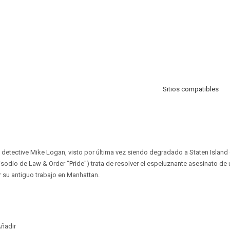
Sitios compatibles
k detective Mike Logan, visto por última vez siendo degradado a Staten Islan
isodio de Law & Order "Pride") trata de resolver el espeluznante asesinato de u
r su antiguo trabajo en Manhattan.
ñadir