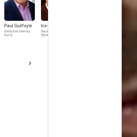
Paul Guilfoyle
Ice-T
Costas
Tony Musa
Mandylor
Detective Sammy
Seymour 'Kingston'
Don Giancarlo
Kurtz
Stockton
Uzielli
Gianni Uzielli