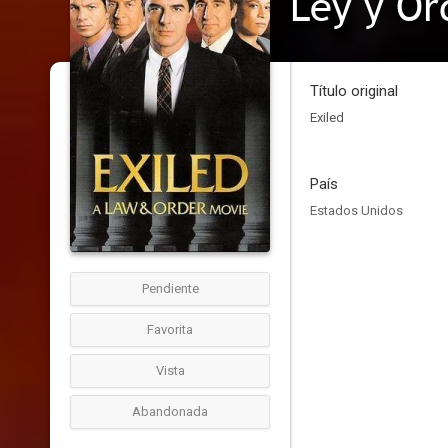
Ley y Or
Título original
Exiled
País
Estados Unidos
Pendiente
Favorita
Vista
Abandonada