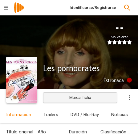
Identificarse/Registrarse
--
Sin valorar
Les pornocrates
Estrenada
Marcar ficha
Información
Trailers
DVD / Blu-Ray
Noticias
Título original
Año
Duración
Clasificación por edades