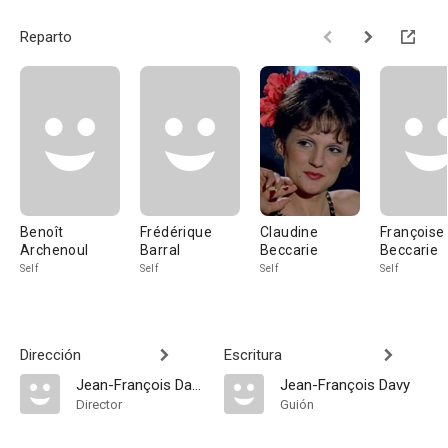
Reparto
Benoît
Frédérique
Claudine
Françoise
Archenoul
Barral
Beccarie
Beccarie
Self
Self
Self
Self
Dirección
Escritura
Jean-François Davy
Jean-François Davy
Director
Guión