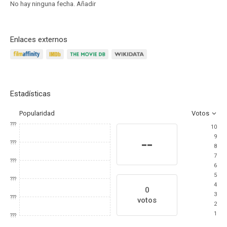
No hay ninguna fecha.
Añadir
Enlaces externos
Estadísticas
Popularidad
Votos
???
10
9
--
???
8
7
???
6
5
???
4
0
3
???
votos
2
1
???