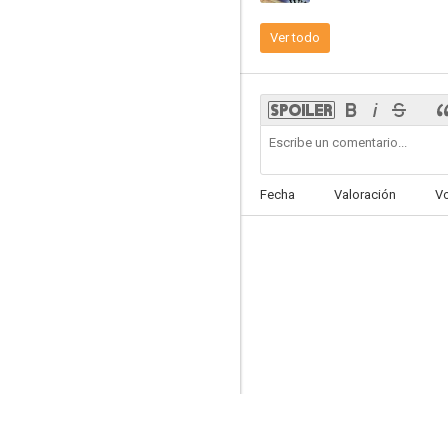
Ver todo
Otro país
5.7
Fecha
Valoración
V
Mona Lisa
3.3