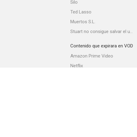
Silo
Ted Lasso
Muertos S.L.
Stuart no consigue salvar el universo
Contenido que expirara en VOD
Amazon Prime Video
Netflix
Movistar+
Filmin
Movistar+ Fibra