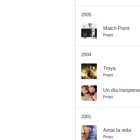
2005
Los duelistas
7.2
Match Point
Props
7.0
2004
7.8
Troya
Props
7.3
Un día inespera
Props
Lunes tormentoso
6.1
2001
7.8
Amar la vida
Props