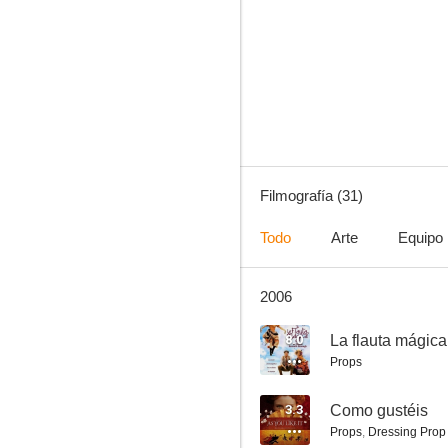
La trampa
7.8
Filmografía (31)
Todo
Arte
Equipo
2006
Amar la vida
7.4
8.0
La flauta mágica
Props
3.3
Como gustéis
Props
,
Dressing Prop