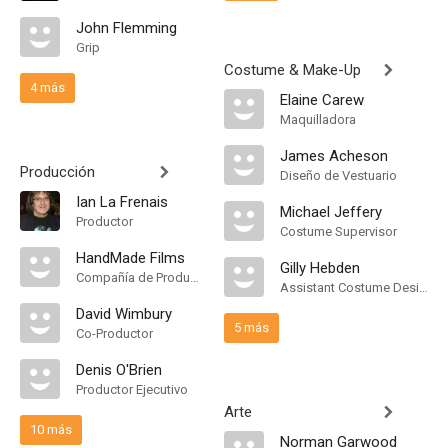
John Flemming
Grip
Costume & Make-Up
4 más
Elaine Carew
Maquilladora
James Acheson
Producción
Diseño de Vestuario
Ian La Frenais
Michael Jeffery
Productor
Costume Supervisor
HandMade Films
Gilly Hebden
Compañía de Produccion
Assistant Costume Designer
David Wimbury
5 más
Co-Productor
Denis O'Brien
Productor Ejecutivo
Arte
10 más
Norman Garwood