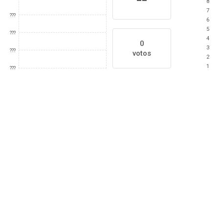
8
7
???
6
5
???
4
0
3
???
votos
2
1
???