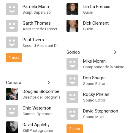
Pamela Mann
Ian La Frenais
Script Supervisor
Guión
Garth Thomas
Dick Clement
Asistente de Dirección
Guión
Paul Tivers
Second Assistant Director
Sonido
1 más
Mike Moran
Compositor de la Música Original
Don Sharpe
Cámara
Sound Editor
Douglas Slocombe
Rocky Phelan
Director de Fotografía
Sound Editor
Chic Waterson
David Stephenson
Camera Operator
Sound Mixer
David Appleby
3 más
Still Photographer