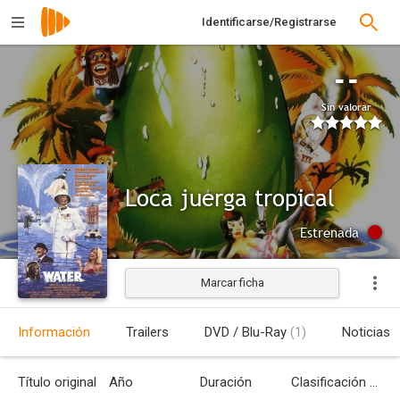
Identificarse/Registrarse
--
Sin valorar
Loca juerga tropical
Estrenada
Marcar ficha
Información
Trailers
DVD / Blu-Ray
(1)
Noticias
Título original
Año
Duración
Clasificación por edades