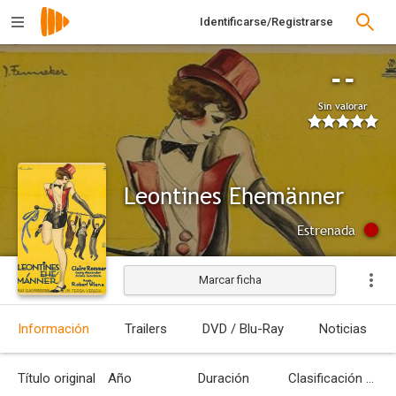
Identificarse/Registrarse
--
Sin valorar
Leontines Ehemänner
Estrenada
Marcar ficha
Información
Trailers
DVD / Blu-Ray
Noticias
Título original
Año
Duración
Clasificación por edades