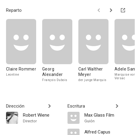
Reparto
Claire Rommer
Georg
Carl Walther
Adele San
Alexander
Meyer
Leontine
Marquise vo
Versac
François Dubois
der junge Marquis
Dirección
Escritura
Robert Wiene
Max Glass Film
Director
Guión
Alfred Capus