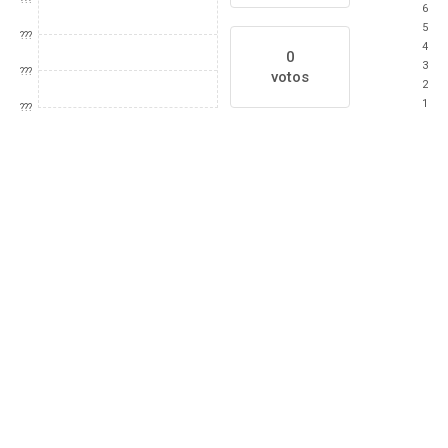
6
5
???
4
0
3
???
votos
2
1
???