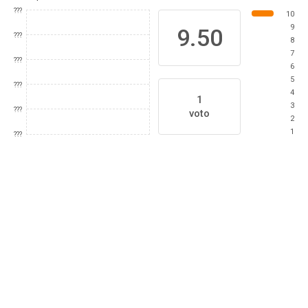
???
10
9
9.50
???
8
7
???
6
5
???
4
1
3
???
voto
2
1
???