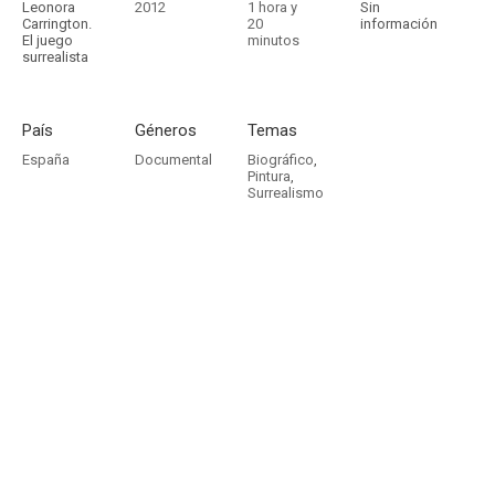
Leonora
2012
1 hora y
Sin
Carrington.
20
información
El juego
minutos
surrealista
País
Géneros
Temas
España
Documental
Biográfico
,
Pintura
,
Surrealismo