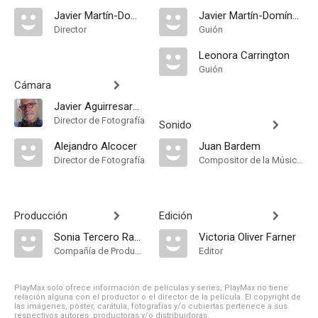
Javier Martín-Domínguez
Javier Martín-Domínguez
Director
Guión
Leonora Carrington
Guión
Cámara
Javier Aguirresarobe
Director de Fotografía
Sonido
Alejandro Alcocer
Juan Bardem
Director de Fotografía
Compositor de la Música Original
Producción
Edición
Sonia Tercero Ramiro
Victoria Oliver Farner
Compañía de Produccion, Productor Ejecutivo
Editor
PlayMax solo ofrece información de películas y series, PlayMax no tiene
relación alguna con el productor o el director de la película. El copyright de
las imágenes, póster, carátula, fotografías y/o cubiertas pertenece a sus
respectivos autores, productoras y/o distribuidoras.