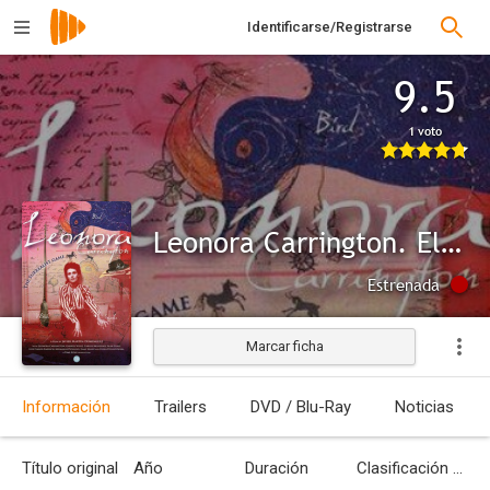
Identificarse/Registrarse
9.5
1 voto
Leonora Carrington. El juego surrealista
Estrenada
Marcar ficha
Información
Trailers
DVD / Blu-Ray
Noticias
Título original
Año
Duración
Clasificación por edades