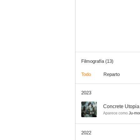
Adult Trainee
7.4
Filmografía (13)
Todo
Reparto
2023
Alienoid
--
6.9
Concrete Utopia
Aparece como
Ju-mon
2022