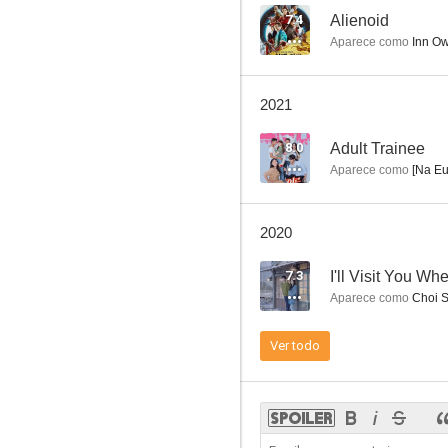
7.4
Alienoid
Aparece como
Inn O
Nareul guhaji maseyo
2021
--
8.0
Adult Trainee
Aparece como
[Na Eu
2020
7.3
Aparece como
Choi S
El lamento
Ver todo