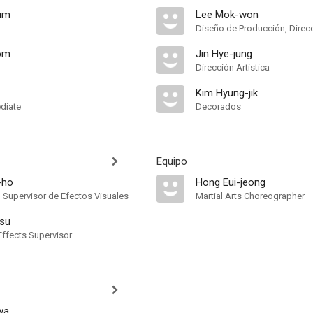
um
Lee Mok-won
om
Jin Hye-jung
Dirección Artística
Kim Hyung-jik
ediate
Decorados
Equipo
-ho
Hong Eui-jeong
, Supervisor de Efectos Visuales
Martial Arts Choreographer
-su
Effects Supervisor
wa