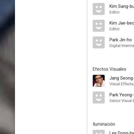
Kim Sang-b
Editor
Kim Jae-be
Editor
Park Jin-ho
Digital Interm
Efectos Visuales
Jang Seong
Visual Effects
Park Yeong
Senior Visual 
Iluminación
Lee Dong-h