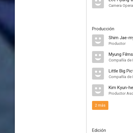
Camera Opera
Producción
Shim Jae-m
Productor
Myung Films
Compañía de 
Little Big Pi
Compañía de 
Kim Kyun-h
Productor As
2 más
Edición