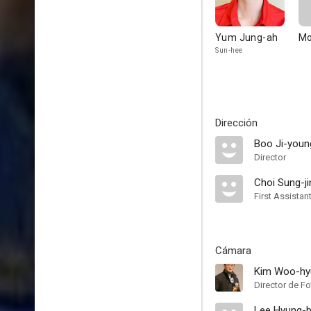
Yum Jung-ah
Mo
Sun-hee
Dirección
Boo Ji-youn
Director
Choi Sung-ji
First Assistan
Cámara
Kim Woo-hy
Director de Fo
Lee Hyung-b