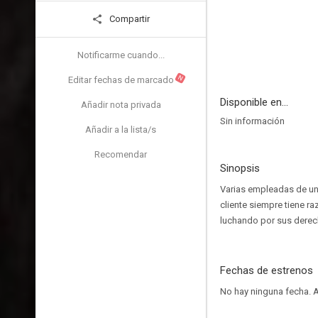
Compartir
Notificarme cuando...
N
Editar fechas de marcado
Disponible en...
Añadir nota privada
Sin información
Añadir a la lista/s
Recomendar
Sinopsis
Varias empleadas de un
cliente siempre tiene ra
luchando por sus dere
Fechas de estrenos
No hay ninguna fecha.
A