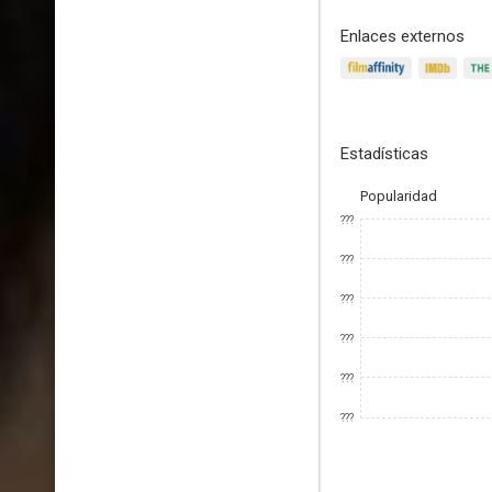
Enlaces externos
Estadísticas
Popularidad
???
???
???
???
???
???