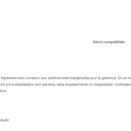
Sitios compatibles
 hipermercado coreano son súbitamente marginadas por la gerencia. En un m
zón y los empleados son serviles, esta mujeres harán lo inesperado: contraatac
chos
ñadir