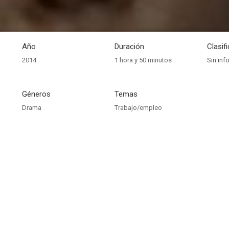
Año
Duración
Clasif
2014
1 hora y 50 minutos
Sin inf
Géneros
Temas
Drama
Trabajo/empleo