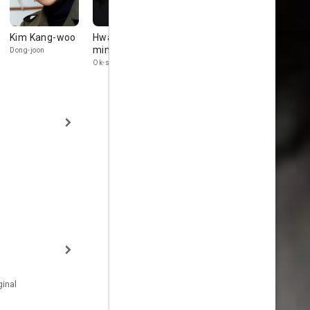
Kim Kang-woo
Hwang Jeong-
Do Kyung-soo
Chun Woo-
min
Dong-joon
Mi-jin
Ok-soon
inal