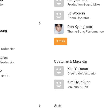
tor
Production Sound Mixer
Jo Woo-jin
Boom Operator
Doh Kyung-soo
yung
Theme Song Performance
1 más
Produccion
ctures
Costume & Make-Up
Produccion
Kim Yu-seon
ee
Diseño de Vestuario
ociado
Kim Hyun-jung
Makeup & Hair
Arte