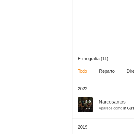
The Beast
5.0
Filmografía (11)
Todo
Reparto
Dir
2022
Broken
--
6.9
Narcosantos
Aparece como
In Gu'
2019