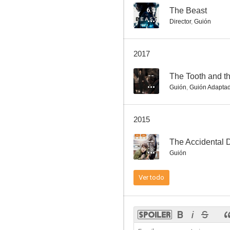
6.3
The Beast
Director
,
Guión
Skeletons in the Closet
2017
--
The Tooth and th
Guión
,
Guión Adapta
2015
--
The Accidental D
Guión
Ver todo