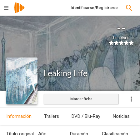
Identificarse/Registrarse
--
Sin valorar
Leaking Life
Marcar ficha
Estrenada
Información
Trailers
DVD / Blu-Ray
Noticias
Título original
Año
Duración
Clasificación por edades