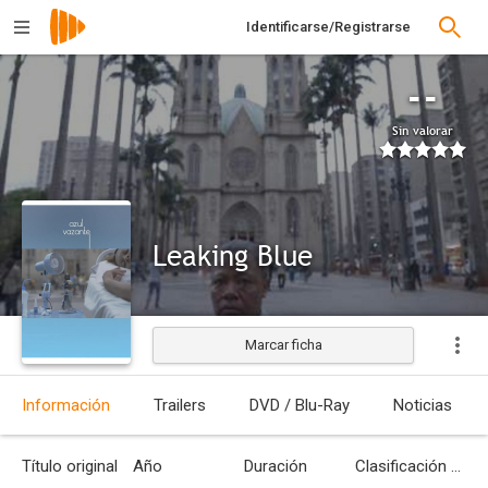
Identificarse/Registrarse
--
Sin valorar
Leaking Blue
Marcar ficha
Estrenada
Información
Trailers
DVD / Blu-Ray
Noticias
Título original
Año
Duración
Clasificación por edades