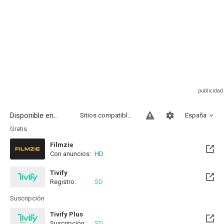
Disponible en...
Sitios compatibles
España
Gratis
Filmzie
Con anuncios:
HD
Tivify
Registro:
SD
Disponible hasta el Mié, 13 May 2076 (Quedan 49 años)
Suscripción
Tivify Plus
Suscripción:
SD