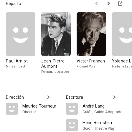
Reparto
Paul Amiot
Jean-Pierre
Victor Francen
Yolande L
Aumont
Mr. Zambault
Richard Voisin
Isabelle Lag
Fernand Lagardes
Dirección
Escritura
Maurice Tourneur
André Lang
Director
Guión, Guión Adaptado
Henri Bernstein
Guión, Theatre Play