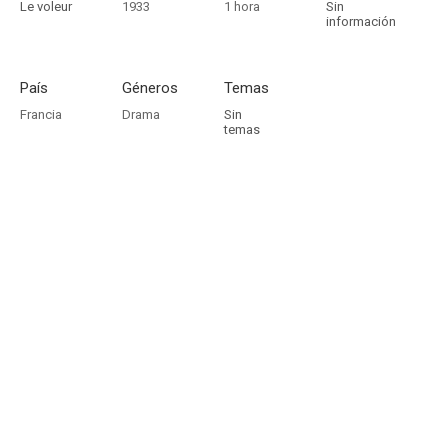
Le voleur
1933
1 hora
Sin
información
País
Géneros
Temas
Francia
Drama
Sin
temas