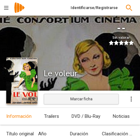
Identificarse/Registrarse
--
Sin valorar
Le voleur
Marcar ficha
Estrenada
Información
Trailers
DVD / Blu-Ray
Noticias
Título original
Año
Duración
Clasificación por edades