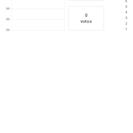
6
5
???
4
0
3
???
votos
2
1
???