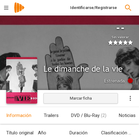
Identificarse/Registrarse
--
Sin valorar
Le dimanche de la vie
Estrenada
Marcar ficha
Información
Trailers
DVD / Blu-Ray
(2)
Noticias
Título original
Año
Duración
Clasificación por edades