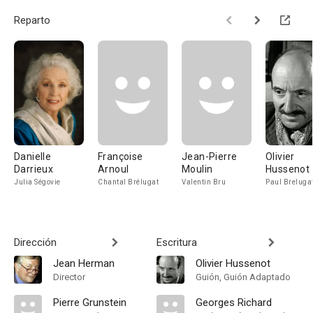
Reparto
Danielle
Françoise
Jean-Pierre
Olivier
Darrieux
Arnoul
Moulin
Hussenot
Julia Ségovie
Chantal Brélugat
Valentin Bru
Paul Breluga
Dirección
Escritura
Jean Herman
Olivier Hussenot
Director
Guión, Guión Adaptado
Pierre Grunstein
Georges Richard