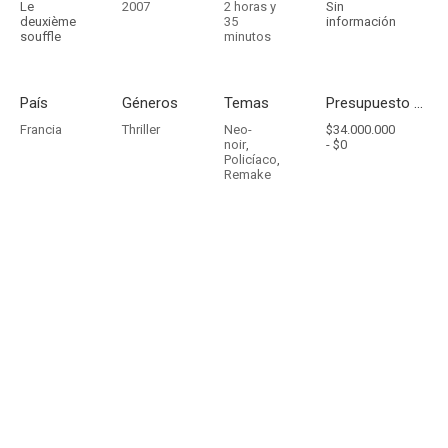
Le
2007
2 horas y
Sin
deuxième
35
información
souffle
minutos
País
Géneros
Temas
Presupuesto - Ingresos
Francia
Thriller
Neo-
$34.000.000
noir
,
-
$0
Policíaco
,
Remake