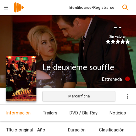
Identificarse/Registrarse
--
Sin valorar
Le deuxième souffle
Estrenada
Marcar ficha
Información
Trailers
DVD / Blu-Ray
Noticias
Título original
Año
Duración
Clasificación por edades