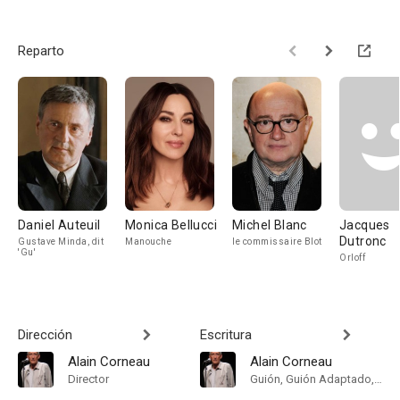
Reparto
Daniel Auteuil
Monica Bellucci
Michel Blanc
Jacques
Dutronc
Gustave Minda, dit
Manouche
le commissaire Blot
'Gu'
Orloff
Dirección
Escritura
Alain Corneau
Alain Corneau
Director
Guión, Guión Adaptado, Dialogue