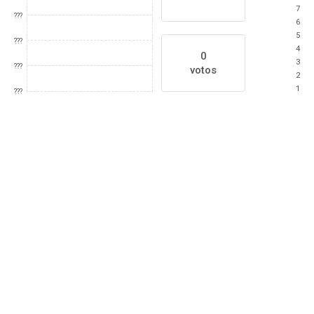
7
???
6
5
???
4
0
3
???
votos
2
1
???