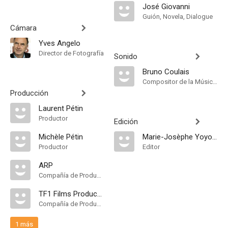
José Giovanni
Guión, Novela, Dialogue
Cámara
Yves Angelo
Director de Fotografía
Sonido
Bruno Coulais
Compositor de la Música Original
Producción
Laurent Pétin
Productor
Edición
Michèle Pétin
Marie-Josèphe Yoyotte
Productor
Editor
ARP
Compañía de Produccion
TF1 Films Production
Compañía de Produccion
1 más