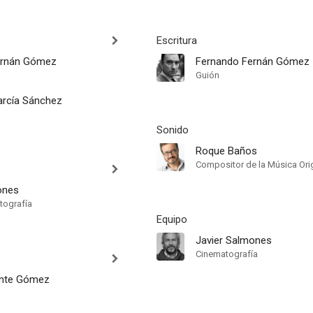
Escritura
ernán Gómez
Fernando Fernán Gómez
Guión
arcía Sánchez
Sonido
Roque Baños
Compositor de la Música Orig
ones
tografía
Equipo
Javier Salmones
Cinematografía
ente Gómez