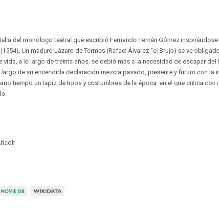
ntalla del monólogo teatral que escribió Fernando Fernán Gómez inspirándose 
" (1554). Un maduro Lázaro de Tormes (Rafael Álvarez "el Brujo) se ve obligado
e vida, a lo largo de treinta años, se debió más a la necesidad de escapar de
 largo de su encendida declaración mezcla pasado, presente y futuro con la int
ismo tiempo un tapiz de tipos y costumbres de la época, en el que critica con i
lo.
ñadir