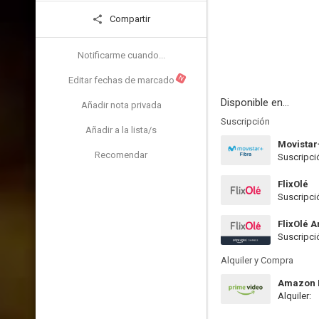
Compartir
Notificarme cuando...
N
Editar fechas de marcado
Disponible en...
Añadir nota privada
Suscripción
Añadir a la lista/s
Movistar
Recomendar
Suscripci
FlixOlé
Suscripci
FlixOlé 
Suscripci
Alquiler y Compra
Amazon P
Alquiler: