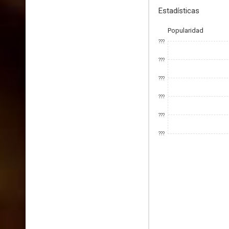
Estadísticas
Popularidad
???
???
???
???
???
???