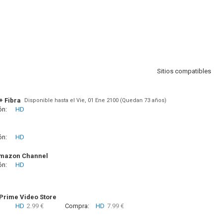
Sitios compatibles
+ Fibra
Disponible hasta el Vie, 01 Ene 2100 (Quedan 73 años)
ón:
HD
ón:
HD
Amazon Channel
ón:
HD
rime Video Store
HD
2.99 €
Compra:
HD
7.99 €