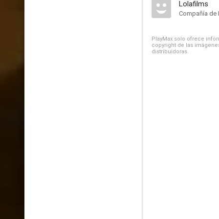
Lolafilms
Compañía de 
PlayMax solo ofrece inform
copyright de las imágenes
distribuidoras.