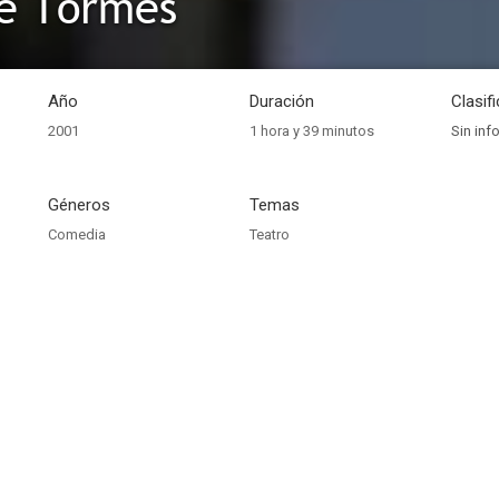
de Tormes
Año
Duración
Clasif
2001
1 hora y 39 minutos
Sin inf
Géneros
Temas
Comedia
Teatro