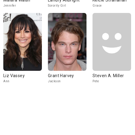
Maiara Walsh
Landry Allbright
Kelcie Stranahan
Jennifer
Sorority Girl
Grace
Liz Vassey
Grant Harvey
Steven A. Miller
Ann
Jackson
Pete