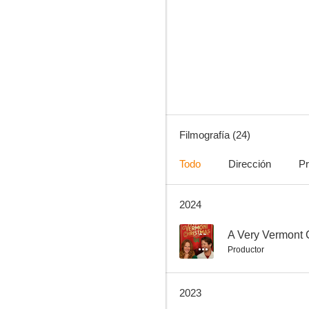
Próxima parada Wonderland
--
Filmografía (24)
Todo
Dirección
Pr
2024
A Playful Romance
--
--
A Very Vermont 
Productor
2023