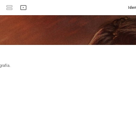
Iden
rafía.