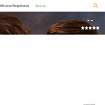
tificarse/Registrarse
--