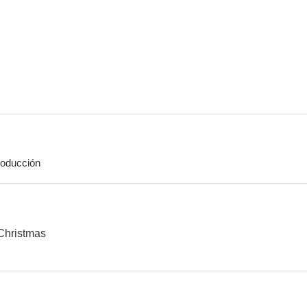
Silencio roto
Shuttle
Una obsesió
--
--
oducción
A Cape Cod Christmas
Dead Reckoning
Ghost L
--
--
Christmas