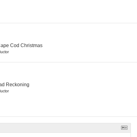
y Tree
Black Irish
Southie
Cape Cod Christmas
uctor
ad Reckoning
uctor