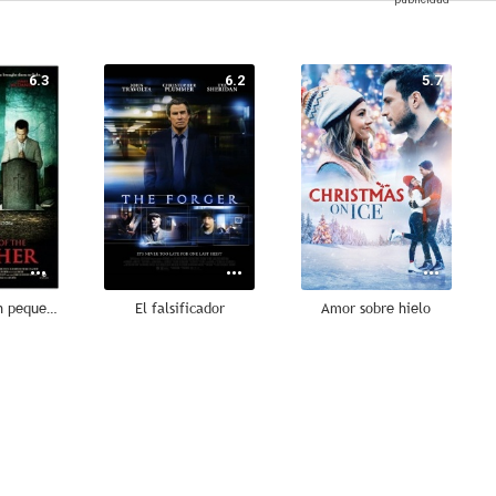
6.3
6.2
5.7
Asesinato en un pequeño pueblo
El falsificador
Amor sobre hielo
1.0
--
--