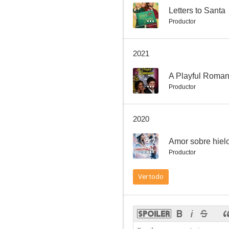
--
Letters to Santa
Productor
A Snow White Christmas
2021
--
A Playful Roma
Productor
2020
5.7
Amor sobre hiel
Productor
Ver todo