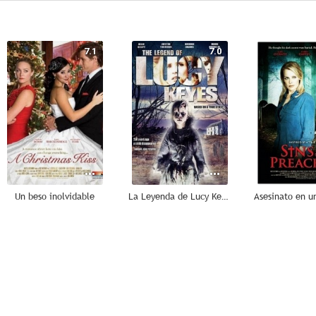
7.1
7.0
Un beso inolvidable
La Leyenda de Lucy Keyes
4.8
4.5