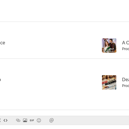
The Wrong Car (AKA Black Car)
Last Hours in Suburbia
The Famil
nce
--
A 
Prod
o
--
De
Prod