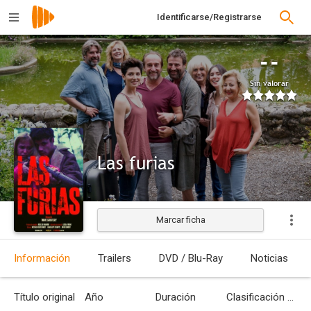
Identificarse/Registrarse
--
Sin valorar
Las furias
Marcar ficha
Estrenada
Información
Trailers
DVD / Blu-Ray
Noticias
Título original
Año
Duración
Clasificación por edades