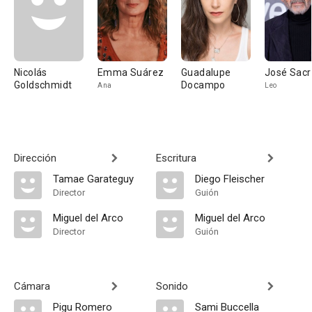
Nicolás
Emma Suárez
Guadalupe
José Sacr
Goldschmidt
Docampo
Ana
Leo
Dirección
Escritura
Tamae Garateguy
Diego Fleischer
Director
Guión
Miguel del Arco
Miguel del Arco
Director
Guión
Cámara
Sonido
Pigu Romero
Sami Buccella