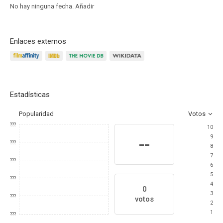
No hay ninguna fecha.
Añadir
Enlaces externos
Estadísticas
Popularidad
Votos
???
10
9
--
???
8
7
???
6
5
???
4
0
3
???
votos
2
1
???