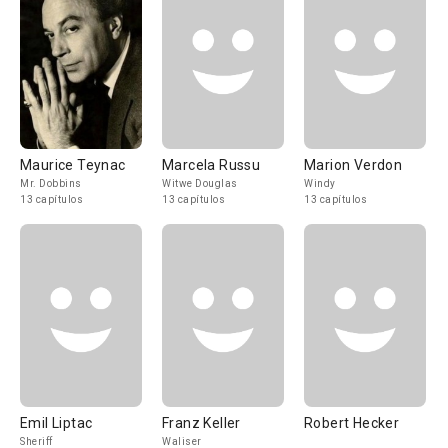
Maurice Teynac
Marcela Russu
Marion Verdon
Mr. Dobbins
Witwe Douglas
Windy
13 capítulos
13 capítulos
13 capítulos
Emil Liptac
Franz Keller
Robert Hecker
Sheriff
Waliser