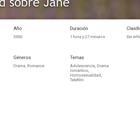
d sobre Jane
Año
Duración
Clasif
2000
1 hora y 27 minutos
Sin inf
Géneros
Temas
Drama
,
Romance
Adolescencia
,
Drama
romántico
,
Homosexualidad
,
Telefilm