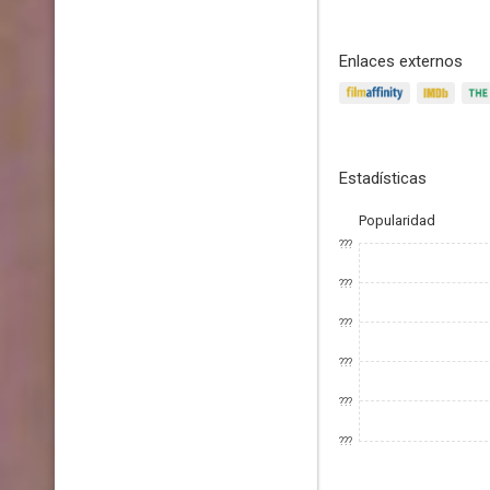
Enlaces externos
Estadísticas
Popularidad
???
???
???
???
???
???