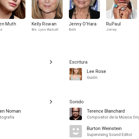
len Muth
Kelly Rowan
Jenny O'Hara
RuPaul
ne
Ms. Lynn Walcott
Beth
Jimmy
Escritura
Lee Rose
Guión
Sonido
ren Noman
Terence Blanchard
tografía
Compositor de la Música Orig
Burton Weinstein
Supervising Sound Editor