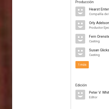
Producción
Hearst Ente
Compañía de 
Orly Adelso
Productor Eje
Fern Orenst
Casting
Susan Glic
Casting
1 más
Edición
Peter V. Whi
Editor