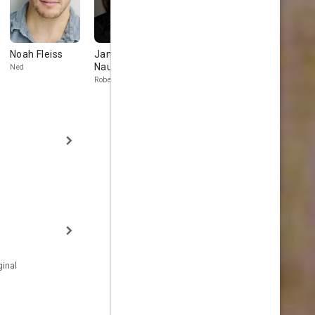
Noah Fleiss
James
Alicia Lagano
Kacy Clark
Naughton
Ned
Taylor
Robert
inal