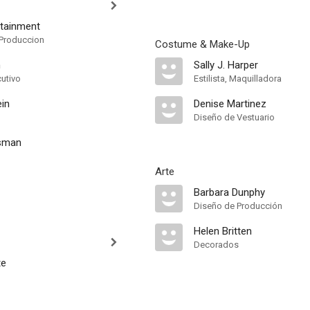
rtainment
Produccion
Costume & Make-Up
n
Sally J. Harper
cutivo
Estilista, Maquilladora
ein
Denise Martinez
Diseño de Vestuario
ksman
Arte
Barbara Dunphy
Diseño de Producción
Helen Britten
Decorados
te