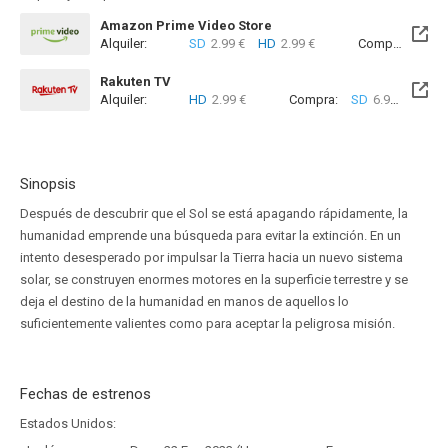
Amazon Prime Video Store
Alquiler:
SD
2.99 €
HD
2.99 €
Compra:
SD
7
Rakuten TV
Alquiler:
HD
2.99 €
Compra:
SD
6.99 €
HD
7
Sinopsis
Después de descubrir que el Sol se está apagando rápidamente, la
humanidad emprende una búsqueda para evitar la extinción. En un
intento desesperado por impulsar la Tierra hacia un nuevo sistema
solar, se construyen enormes motores en la superficie terrestre y se
deja el destino de la humanidad en manos de aquellos lo
suficientemente valientes como para aceptar la peligrosa misión.
Fechas de estrenos
Estados Unidos: