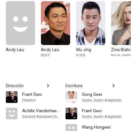
Andy Lau
Andy Lau
Wu Jing
Zina Blah
图恒宇
刘培强
Nurse Judit
Dirección
Escritura
Frant Gwo
Gong Geer
Director
Guión, Guión Adaptado
Achille Vanderhaeghen
Frant Gwo
Second Assistant Director
Guión, Guión Adaptado
Wang Hongwei