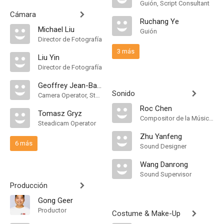
Guión, Script Consultant
Cámara
Ruchang Ye
Michael Liu
Guión
Director de Fotografía
3 más
Liu Yin
Director de Fotografía
Geoffrey Jean-Baptiste
Sonido
Camera Operator, Steadicam Operator
Roc Chen
Tomasz Gryz
Compositor de la Música Original
Steadicam Operator
Zhu Yanfeng
6 más
Sound Designer
Wang Danrong
Sound Supervisor
Producción
Gong Geer
Productor
Costume & Make-Up