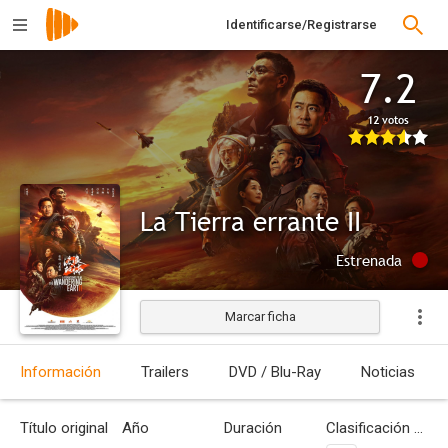
Identificarse/Registrarse
7.2
12 votos
La Tierra errante II
Estrenada
Marcar ficha
Información
Trailers
DVD / Blu-Ray
Noticias
Título original
Año
Duración
Clasificación por edades