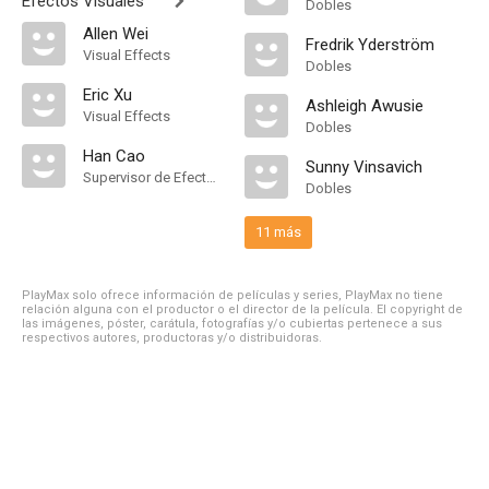
Efectos Visuales
Dobles
Allen Wei
Fredrik Yderström
Visual Effects
Dobles
Eric Xu
Ashleigh Awusie
Visual Effects
Dobles
Han Cao
Sunny Vinsavich
Supervisor de Efectos Visuales
Dobles
11 más
PlayMax solo ofrece información de películas y series, PlayMax no tiene
relación alguna con el productor o el director de la película. El copyright de
las imágenes, póster, carátula, fotografías y/o cubiertas pertenece a sus
respectivos autores, productoras y/o distribuidoras.