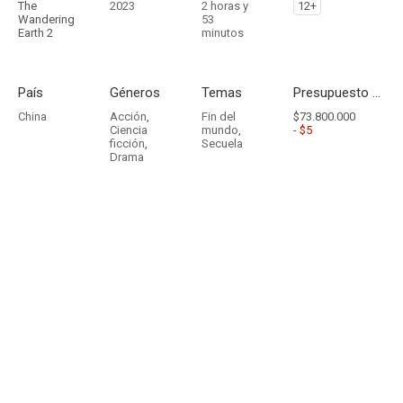
The
2023
2 horas y
12+
Wandering
53
Earth 2
minutos
País
Géneros
Temas
Presupuesto - Ingresos
China
Acción
,
Fin del
$73.800.000
Ciencia
mundo
,
-
$5
ficción
,
Secuela
Drama