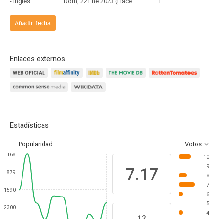
- Inglés:
Dom, 22 Ene 2023 (Hace 3 años y 6 meses)
Estreno
Añadir fecha
Enlaces externos
Estadísticas
Popularidad
Votos
168
10
9
7.17
879
8
7
1590
6
5
2300
4
12