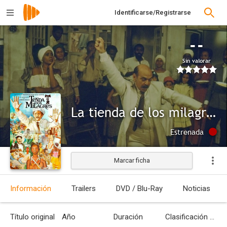
Identificarse/Registrarse
--
Sin valorar
La tienda de los milagros
Estrenada
Marcar ficha
Información
Trailers
DVD / Blu-Ray
Noticias
Título original
Año
Duración
Clasificación por edades