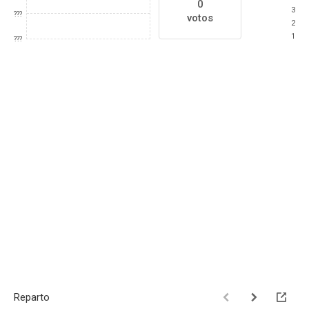
0
3
???
votos
2
1
???
Reparto