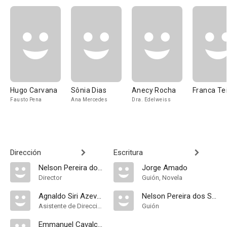
Hugo Carvana
Sônia Dias
Anecy Rocha
Franca Tei
Fausto Pena
Ana Mercedes
Dra. Edelweiss
Dirección
Escritura
Nelson Pereira dos Santos
Jorge Amado
Director
Guión, Novela
Agnaldo Siri Azevedo
Nelson Pereira dos Santos
Asistente de Dirección
Guión
Emmanuel Cavalcanti