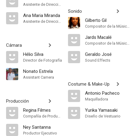
Asistente de Dirección
Sonido
Ana Maria Miranda
Gilberto Gil
Asistente de Dirección
Compositor de la Música Original, Música
Jards Macalé
Compositor de la Música Original
Cámara
Hélio Silva
Geraldo José
Director de Fotografía
Sound Effects
Nonato Estrela
Assistant Camera
Costume & Make-Up
Antonio Pacheco
Maquilladora
Producción
Regina Filmes
Yurika Yamasaki
Compañía de Produccion
Diseño de Vestuario
Ney Santanna
Productor Ejecutivo