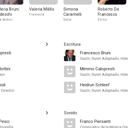
leria Bruni
Valeria Milillo
Simona
Roberto De
deschi
Caramelli
Francesco
Francesca
a Venturi
Sonia
Enrico
Escritura
presti
Francesco Bruni
Guión, Guión Adaptado, Hist
ottini
Mimmo Calopresti
sor
Guión, Guión Adaptado, Hist
oli
Heidrun Schleef
t Director
Guión, Guión Adaptado, Hist
Sonido
Pesci
Franco Piersanti
tografía
Compositor de la Música Orig