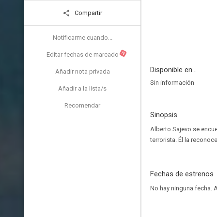
Compartir
Notificarme cuando...
N
Editar fechas de marcado
Disponible en...
Añadir nota privada
Sin información
Añadir a la lista/s
Recomendar
Sinopsis
Alberto Sajevo se encue
terrorista. Él la recono
Fechas de estrenos
No hay ninguna fecha.
A