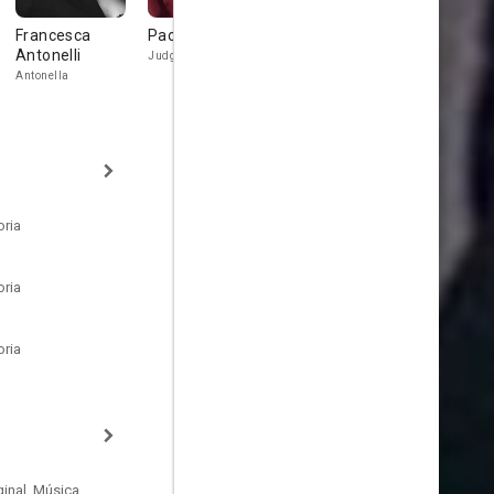
Francesca
Paolo De Vita
Antonio
Rossana
Antonelli
Petrocelli
Mortara
Judge Di Biagio
Antonella
Ronchi
Student
oria
oria
oria
inal, Música