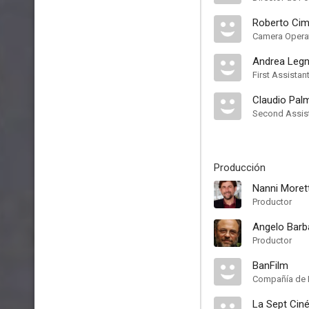
Roberto Cim
Camera Opera
Andrea Legn
First Assista
Claudio Palm
Second Assis
Producción
Nanni Morett
Productor
Angelo Barb
Productor
BanFilm
Compañía de 
La Sept Cin