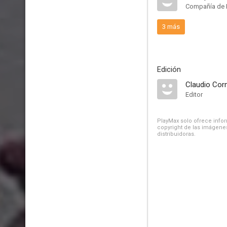
Compañía de 
3 más
Edición
Claudio Cor
Editor
PlayMax solo ofrece inform
copyright de las imágenes
distribuidoras.