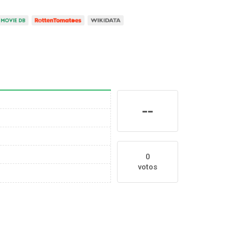
--
0
votos