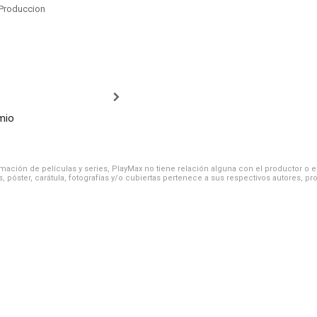
Produccion
mio
ación de películas y series, PlayMax no tiene relación alguna con el productor o el d
, póster, carátula, fotografías y/o cubiertas pertenece a sus respectivos autores, pr