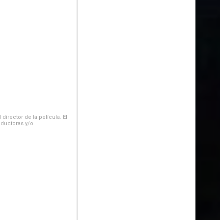
irector de la película. El
oductoras y/o