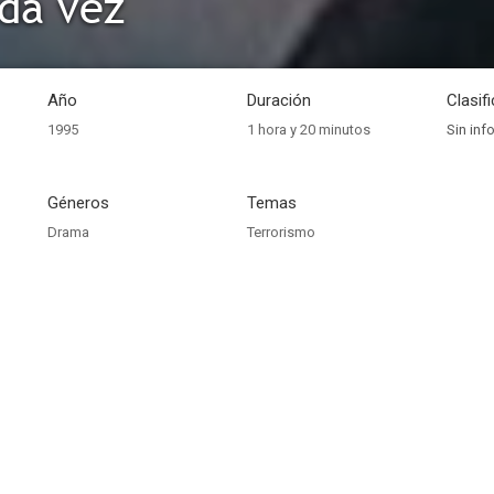
da vez
Año
Duración
Clasif
1995
1 hora y 20 minutos
Sin inf
Géneros
Temas
Drama
Terrorismo