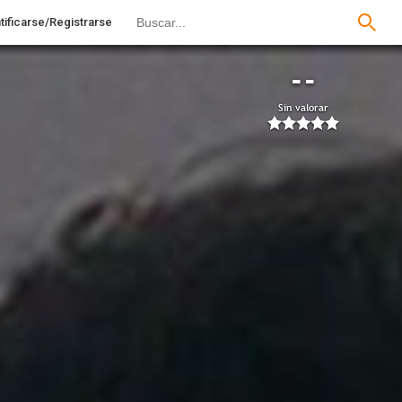
tificarse/Registrarse
--
Sin valorar