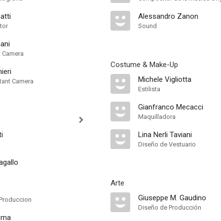
atti
Alessandro Zanon
tor
Sound
ani
nt Camera
Costume & Make-Up
ieri
Michele Vigliotta
tant Camera
Estilista
Gianfranco Mecacci
Maquilladora
i
Lina Nerli Taviani
Diseño de Vestuario
agallo
Arte
Giuseppe M. Gaudino
Produccion
Diseño de Producción
éma