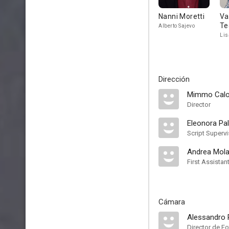
Nanni Moretti
Va
Te
Alberto Sajevo
Lis
Dirección
Mimmo Calo
Director
Eleonora Pall
Script Supervi
Andrea Molai
First Assistan
Cámara
Alessandro 
Director de Fo