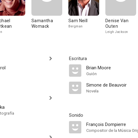
chael
Samantha
Sam Neill
Denise Van
tkean
Womack
Outen
Bergman
an
Leigh Jackson
Escritura
rol
Brian Moore
Guión
Simone de Beauvoir
Novela
pka
tografía
Sonido
François Dompierre
Compositor de la Música Orig