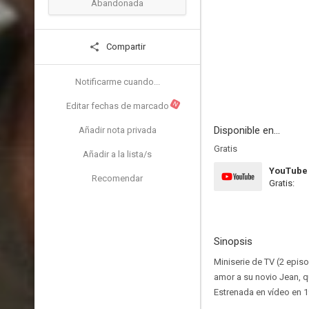
Abandonada
Compartir
Notificarme cuando...
N
Editar fechas de marcado
Disponible en...
Añadir nota privada
Gratis
Añadir a la lista/s
YouTube
Recomendar
Gratis:
Sinopsis
Miniserie de TV (2 episo
amor a su novio Jean, q
Estrenada en vídeo en 