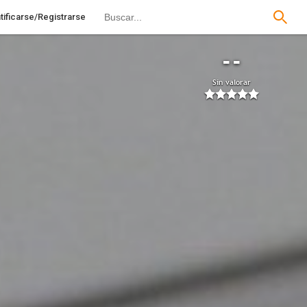
tificarse/Registrarse
--
Sin valorar