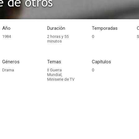
e de otros
Año
Duración
Temporadas
1984
2 horas y 55
0
S
minutos
Géneros
Temas
Capítulos
Drama
II Guerra
0
Mundial
,
Miniserie de TV