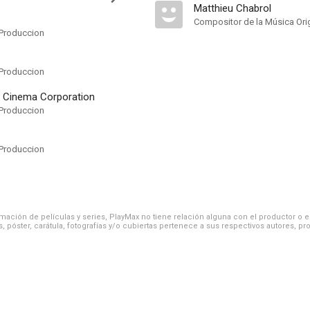
Matthieu Chabrol
Compositor de la Música Orig
Produccion
Produccion
al Cinema Corporation
Produccion
Produccion
ación de películas y series, PlayMax no tiene relación alguna con el productor o el d
, póster, carátula, fotografías y/o cubiertas pertenece a sus respectivos autores, pr