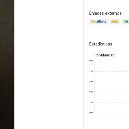
Enlaces externos
Estadísticas
Popularidad
???
???
???
???
???
???