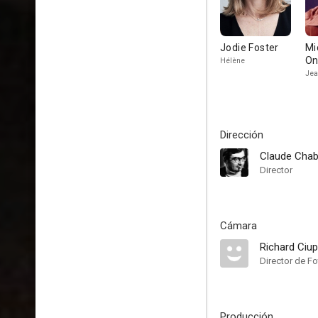
Jodie Foster
Mi
On
Hélène
Je
Dirección
Claude Chab
Director
Cámara
Richard Ciu
Director de Fo
Producción