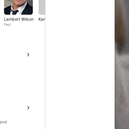
Lambert Wilson
Karl Howman
Stéphane
Natalie Wal
Audran
Paul
Gigi
inal