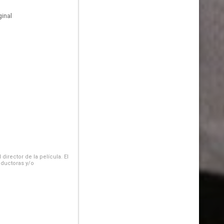
inal
irector de la película. El
oductoras y/o