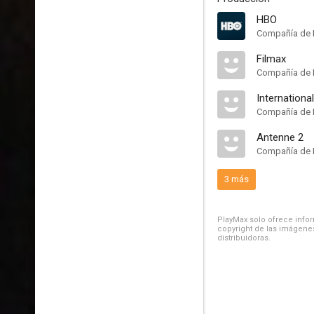
HBO
Compañía de 
Filmax
Compañía de 
Internation
Compañía de 
Antenne 2
Compañía de 
3 más
PlayMax solo ofrece inform
copyright de las imágenes
distribuidoras.