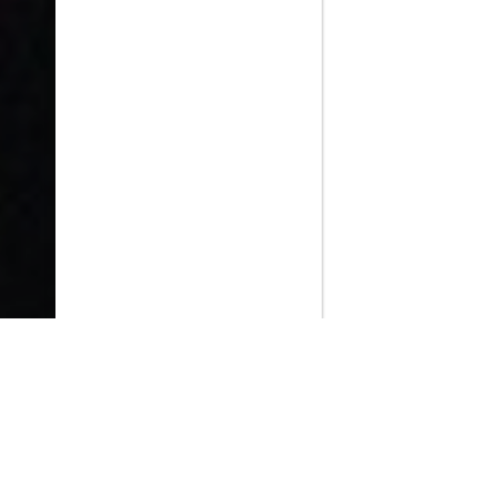
PlayMax
2026
Series populares
La Casa del Dragón
Silo
Ted Lasso