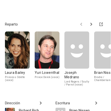
Reparto
Laura Bailey
Yuri Lowenthal
Joseph
Brian Nis
Medrano
Princess Odette
Prince Derek (voice)
Brodie /
(voice)
Chamberlain 
Lord Rogers / Scully
/ Parrot (voice)
Dirección
Escritura
Richard Rich
Brian Nissen