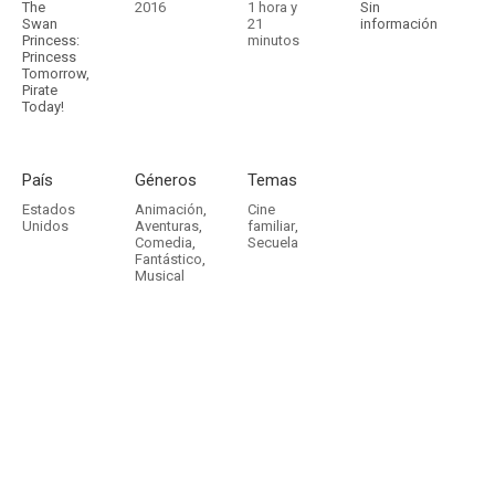
The
2016
1 hora y
Sin
Swan
21
información
Princess:
minutos
Princess
Tomorrow,
Pirate
Today!
País
Géneros
Temas
Estados
Animación
,
Cine
Unidos
Aventuras
,
familiar
,
Comedia
,
Secuela
Fantástico
,
Musical