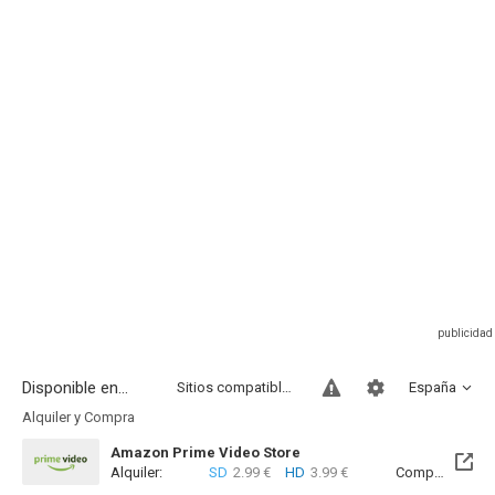
Disponible en...
Sitios compatibles
España
Alquiler y Compra
Amazon Prime Video Store
Alquiler:
SD
2.99 €
HD
3.99 €
Compra:
SD
7