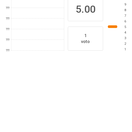
9
5.00
???
8
7
???
6
5
???
4
1
3
???
voto
2
1
???