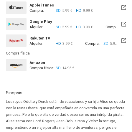
Apple iTunes
Compra:
SD
5.99 €
HD
9.99 €
Google Play
Alquiler:
SD
2.99 €
HD
3.99 €
Compra:
SD
5
Rakuten TV
Alquiler:
HD
3.99 €
Compra:
SD
5.99 €
HD
9
Compra física
Amazon
Compra física:
SD
14.95 €
Sinopsis
Los reyes Odette y Derek están de vacaciones y su hija Alise se queda
con la reina Uberta, que está empeñada en convertirla en una perfecta
princesa. Pero lo que ella de verdad desea ser es una intrépida pirata.
Alise zarpa con Lord Rogers, Jean-Bob la rana y Veloz la tortuga,
emprendiendo un viaje por alta mar lleno de aventuras, peligros e