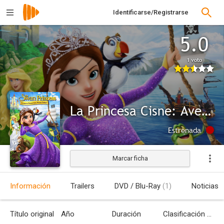
Identificarse/Registrarse
5.0
1 voto
La Princesa Cisne: Aventura Pirata
Estrenada
Marcar ficha
Información
Trailers
DVD / Blu-Ray
(1)
Noticias
Título original
Año
Duración
Clasificación por edades