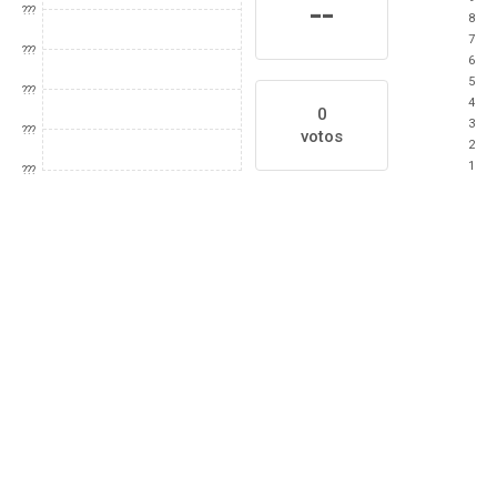
--
???
8
7
???
6
5
???
4
0
3
???
votos
2
1
???