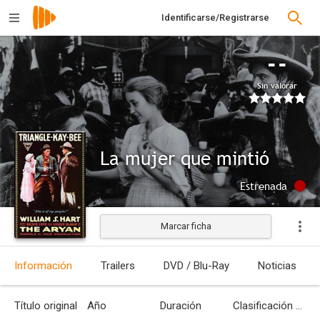
Identificarse/Registrarse
--
Sin valorar
La mujer que mintió
Estrenada
Marcar ficha
Información
Trailers
DVD / Blu-Ray
Noticias
Título original
Año
Duración
Clasificación por edades