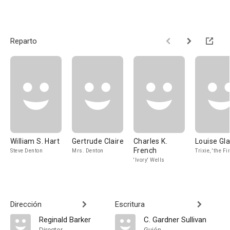
Reparto
William S. Hart
Gertrude Claire
Charles K.
Louise Gl
French
Steve Denton
Mrs. Denton
Trixie, 'the Fir
'Ivory' Wells
Dirección
Escritura
Reginald Barker
C. Gardner Sullivan
Director
Guión