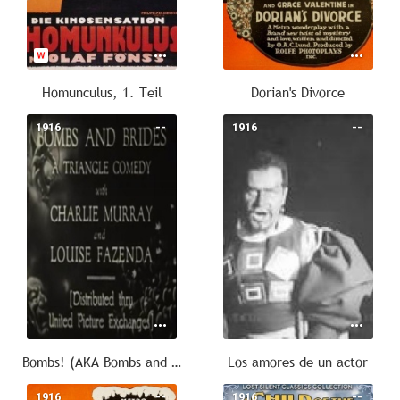
Homunculus, 1. Teil
Dorian's Divorce
1916
--
1916
--
Bombs! (AKA Bombs and Brides)
Los amores de un actor
1916
--
1916
--