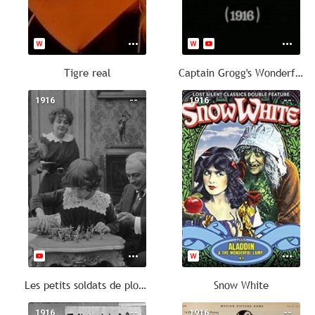
Tigre real
Captain Grogg's Wonderful Journey
1916
--
1916
--
Les petits soldats de plomb
Snow White
1916
--
1916
--