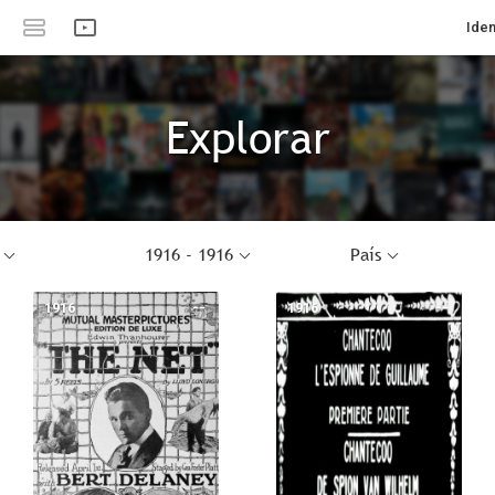
Iden
Explorar
1916 - 1916
País
1916
--
1916
--