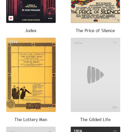
Judex
The Price of Silence
1916
--
1916
--
The Lottery Man
The Gilded Life
1916
--
1916
--