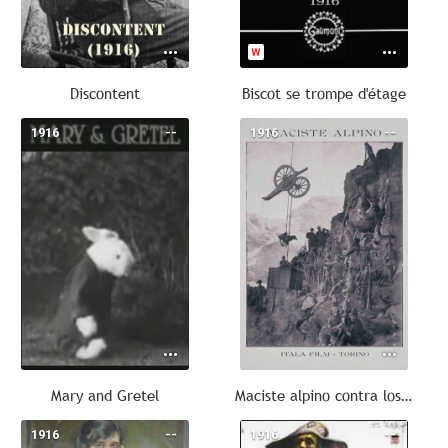
Discontent
Biscot se trompe d'étage
1916
--
1916
--
Mary and Gretel
Maciste alpino contra los austriacos
1916
--
1916
--