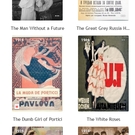
The Man Without a Future
The Great Grey Russia Has Awoken and Stood Up For the Holy Cause
1916
--
1916
--
The Dumb Girl of Portici
The White Roses
1916
--
1916
--