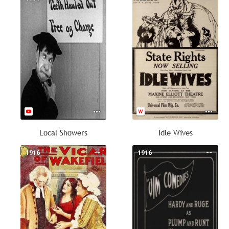
Local Showers
Idle Wives
1916
--
1916
--