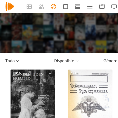
Todo
Disponible
Género
1916
--
1916
--