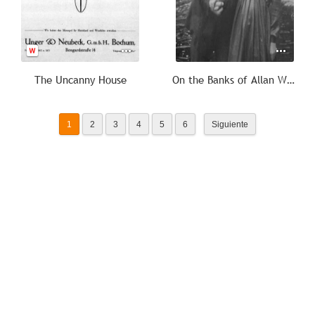
The Uncanny House
On the Banks of Allan Water
1
2
3
4
5
6
Siguiente