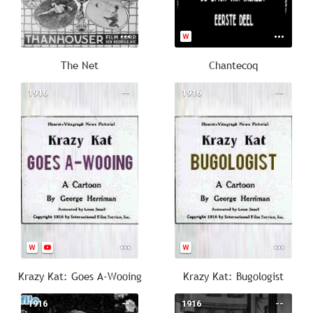
The Net
Chantecoq
1916
--
1916
--
Krazy Kat: Goes A-Wooing
Krazy Kat: Bugologist
1916
--
1916
--