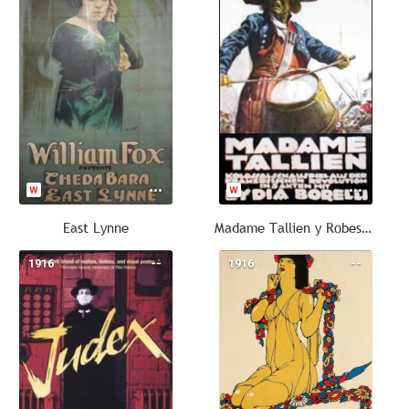
East Lynne
Madame Tallien y Robespierre
1916
--
1916
--