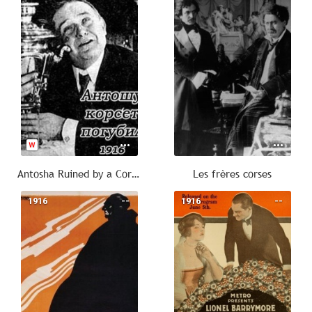
Antosha Ruined by a Corset
Les frères corses
1916
--
1916
--