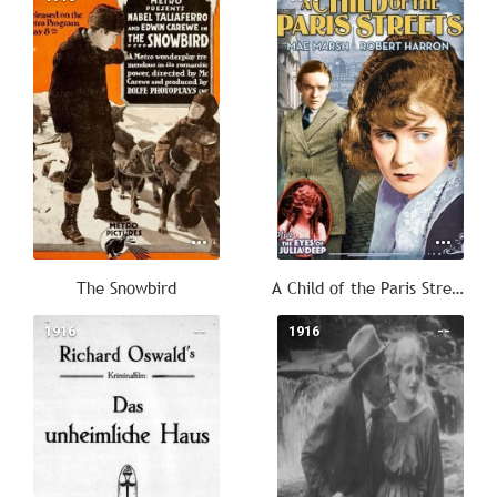
The Snowbird
A Child of the Paris Streets
1916
--
1916
--