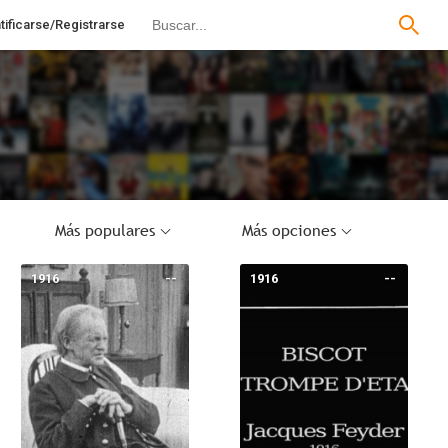
tificarse/Registrarse
Más populares
Más opciones
1916
--
1916
--