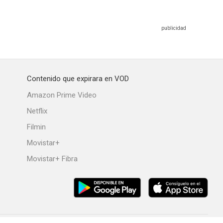
Contenido que expirara en VOD
Amazon Prime Video
Netflix
Filmin
Movistar+
Movistar+ Fibra