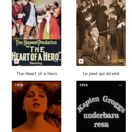
The Heart of a Hero
Le pied qui étreint
1916
--
1916
--