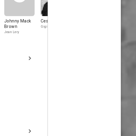
Johnny Mack
Cesare Gravina
Paulette Duval
Jean De Br
Brown
Gigi
Paulette
Stage Director
Jean Lery