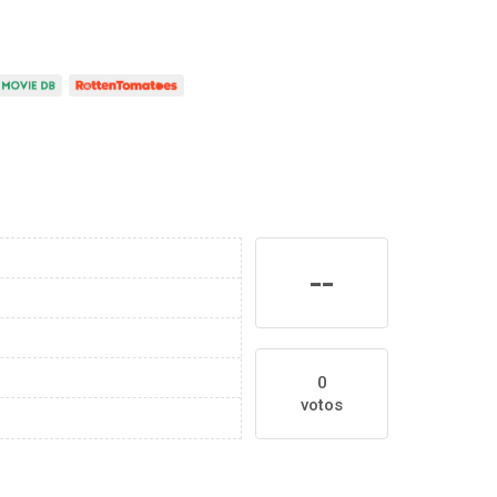
--
0
votos