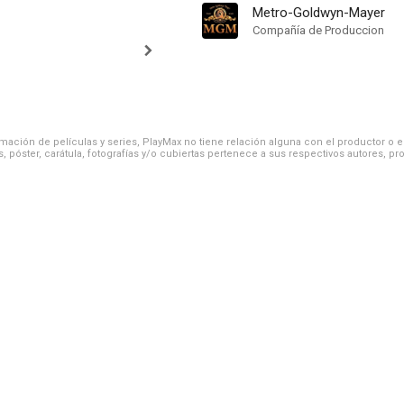
Metro-Goldwyn-Mayer
Compañía de Produccion
ación de películas y series, PlayMax no tiene relación alguna con el productor o el d
, póster, carátula, fotografías y/o cubiertas pertenece a sus respectivos autores, pr