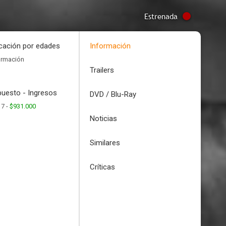
Estrenada
icación por edades
Información
ormación
Trailers
uesto - Ingresos
DVD / Blu-Ray
17 -
$931.000
Noticias
Similares
Críticas