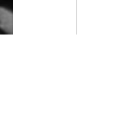
PlayMax
2026
Series populares
La Casa del Dragón
Silo
Stuart no consigue salvar el universo
Ted Lasso
Rick y Morty