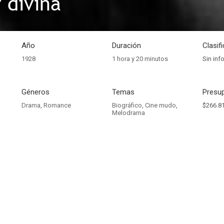
 divina
Año
Duración
Clasif
1928
1 hora y 20 minutos
Sin inf
Géneros
Temas
Presup
Drama
,
Romance
Biográfico
,
Cine mudo
,
$266.8
Melodrama