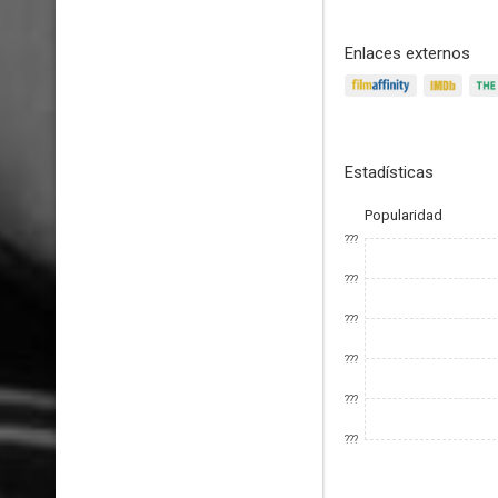
Enlaces externos
Estadísticas
Popularidad
???
???
???
???
???
???