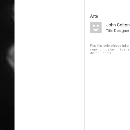
Arte
John Colton
Title Designer
PlayMax solo ofrece inform
copyright de las imágenes
distribuidoras.