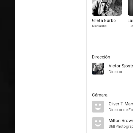
Greta Garbo
La
Marianne
Luc
Dirección
Victor Sjös
Director
Cámara
Oliver T. Ma
Director de Fo
Milton Brow
Still Photogra