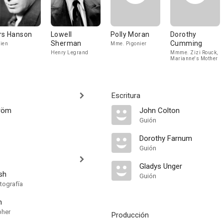
rs Hanson
Lowell
Polly Moran
Dorothy
Sherman
Cumming
ien
Mme. Pigonier
Henry Legrand
Mmme. Zizi Rouck,
Marianne's Mother
Escritura
tröm
John Colton
Guión
Dorothy Farnum
Guión
Gladys Unger
rsh
Guión
tografía
n
pher
Producción