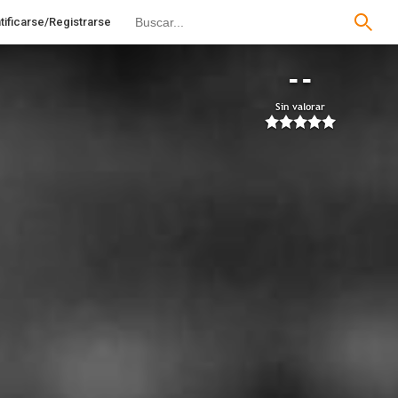
tificarse/Registrarse
--
Sin valorar