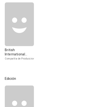
British
International
Pictures
Compañía de Produccion
Edición