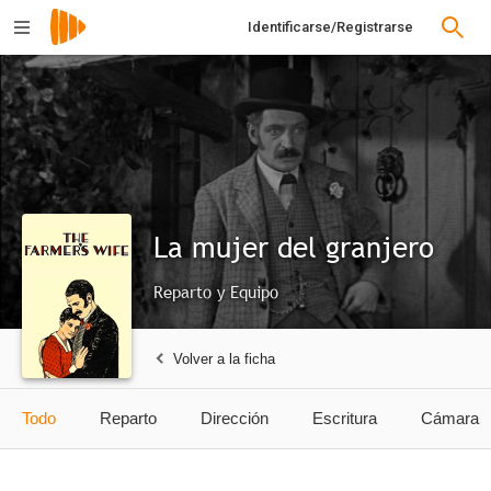
Identificarse/Registrarse
La mujer del granjero
Reparto y Equipo
Volver a la ficha
Todo
Reparto
Dirección
Escritura
Cámara