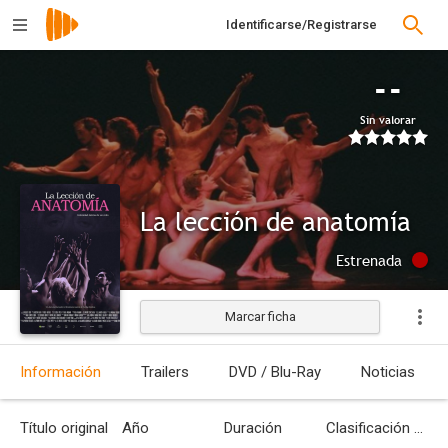
Identificarse/Registrarse
--
Sin valorar
La lección de anatomía
Estrenada
Marcar ficha
Información
Trailers
DVD / Blu-Ray
Noticias
Título original
Año
Duración
Clasificación por edades