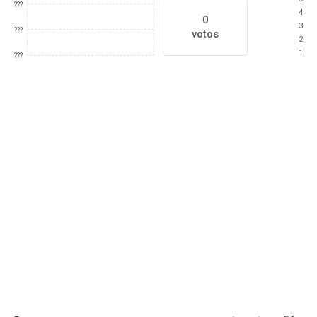
???
4
0
3
???
votos
2
1
???