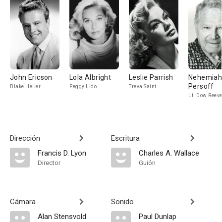
John Ericson
Lola Albright
Leslie Parrish
Nehemia
Persoff
Blake Heller
Peggy Lido
Treva Saint
Lt. Dow Reev
Dirección
Escritura
Francis D. Lyon
Charles A. Wallace
Director
Guión
Cámara
Sonido
Alan Stensvold
Paul Dunlap