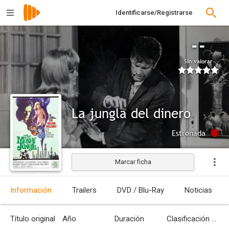
Identificarse/Registrarse
--
Sin valorar
La jungla del dinero
Estrenada
Marcar ficha
Información
Trailers
DVD / Blu-Ray
Noticias
Título original
Año
Duración
Clasificación por edades