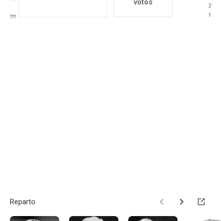
votos
2
1
???
Reparto