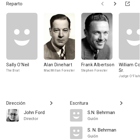
Reparto
Sally O'Neil
Alan Dinehart
Frank Albertson
William Co
Sr.
The Brat
MacMillan Forester
Stephen Forester
Judge O'Flah
Dirección
Escritura
John Ford
S.N. Behrman
Director
Guión
S. N. Behrman
Guión