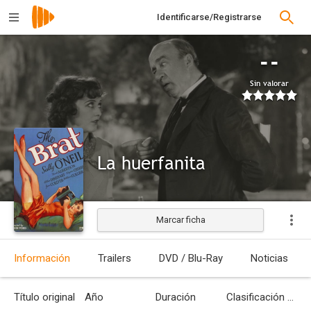
Identificarse/Registrarse
--
Sin valorar
La huerfanita
Marcar ficha
Estrenada
Información
Trailers
DVD / Blu-Ray
Noticias
Título original
Año
Duración
Clasificación por edades