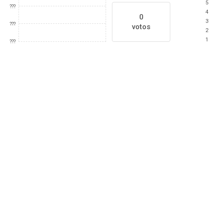
5
???
4
0
3
???
votos
2
1
???