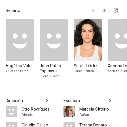
Reparto
Angélica Vale
Juan Pablo
Scarlet Ortiz
Ximena D
Espinosa
Valentina Pérez
Salma Beltrán
Adriana Zubi
Lucas Duarte
Dirección
Escritura
Otto Rodríguez
Marcela Citterio
Director
Guión
Claudio Callao
Teresa Donato