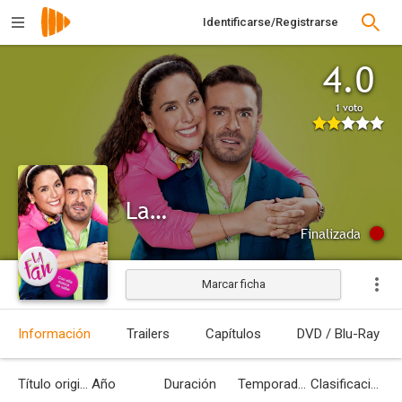
Identificarse/Registrarse
4.0
1 voto
La Fan
Finalizada
Marcar ficha
Información
Trailers
Capítulos
DVD / Blu-Ray
Título original
Año
Duración
Temporadas
Clasificación por edades