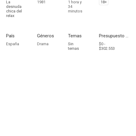
La
1981
1 hora y
18+
desnuda
34
chica del
minutos
relax
País
Géneros
Temas
Presupuesto - Ingresos
España
Drama
Sin
$0 -
temas
$302.553