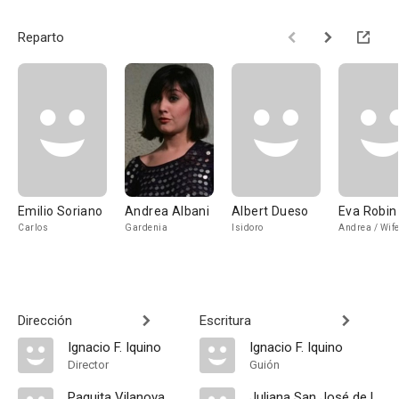
Reparto
Emilio Soriano
Andrea Albani
Albert Dueso
Eva Robin
Carlos
Gardenia
Isidoro
Andrea / Wif
Dirección
Escritura
Ignacio F. Iquino
Ignacio F. Iquino
Director
Guión
Paquita Vilanova
Juliana San José de la Fuente