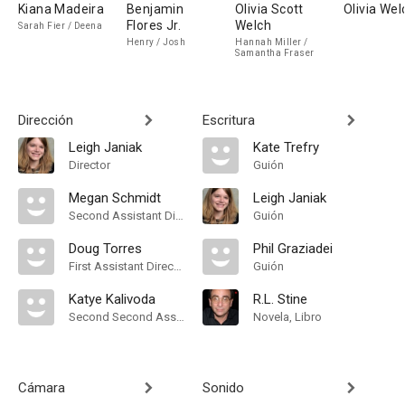
Kiana Madeira
Benjamin
Olivia Scott
Olivia Wel
Flores Jr.
Welch
Sarah Fier / Deena
Henry / Josh
Hannah Miller /
Samantha Fraser
Dirección
Escritura
Leigh Janiak
Kate Trefry
Director
Guión
Megan Schmidt
Leigh Janiak
Second Assistant Director
Guión
Doug Torres
Phil Graziadei
First Assistant Director
Guión
Katye Kalivoda
R.L. Stine
Second Second Assistant Director
Novela, Libro
Cámara
Sonido