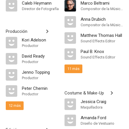
Caleb Heymann
Marco Beltrami
Director de Fotografía
Compositor de la Música Original
Anna Drubich
Compositor de la Música Original
Producción
Matthew Thomas Hall
Kori Adelson
Sound Effects Editor
Productor
Paul B. Knox
David Ready
Sound Effects Editor
Productor
11 más
Jenno Topping
Productor
Peter Chernin
Costume & Make-Up
Productor
Jessica Craig
12 más
Maquilladora
Amanda Ford
Diseño de Vestuario