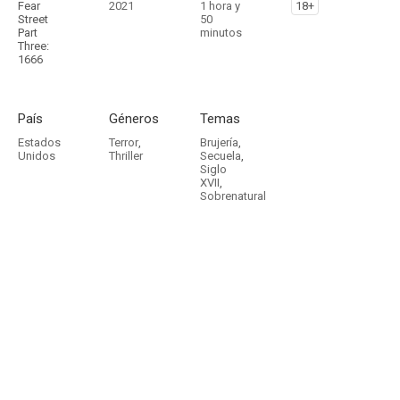
Fear
2021
1 hora y
18+
Street
50
Part
minutos
Three:
1666
País
Géneros
Temas
Estados
Terror
,
Brujería
,
Unidos
Thriller
Secuela
,
Siglo
XVII
,
Sobrenatural