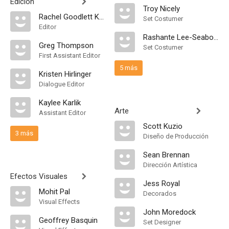
Edición
Troy Nicely
Rachel Goodlett Katz
Set Costumer
Editor
Rashante Lee-Seaborn
Greg Thompson
Set Costumer
First Assistant Editor
5 más
Kristen Hirlinger
Dialogue Editor
Kaylee Karlik
Arte
Assistant Editor
Scott Kuzio
3 más
Diseño de Producción
Sean Brennan
Dirección Artística
Efectos Visuales
Jess Royal
Mohit Pal
Decorados
Visual Effects
John Moredock
Geoffrey Basquin
Set Designer