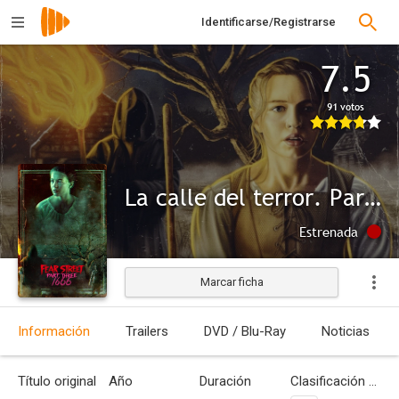
Identificarse/Registrarse
7.5
91 votos
La calle del terror. Parte 3: 1666
Estrenada
Marcar ficha
Información
Trailers
DVD / Blu-Ray
Noticias
Título original
Año
Duración
Clasificación por edades