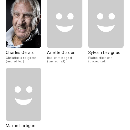
Charles Gérard
Arlette Gordon
Sylvain Lévignac
Christine's neighbor
Real estate agent
Plainclothes cop
(uncredited)
(uncredited)
(uncredited)
Martin Lartigue