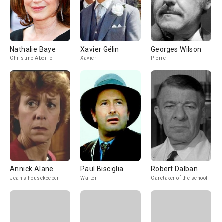
Nathalie Baye
Xavier Gélin
Georges Wilson
Christine Abeillé
Xavier
Pierre
Annick Alane
Paul Bisciglia
Robert Dalban
Jean's housekeeper
Waiter
Caretaker of the school