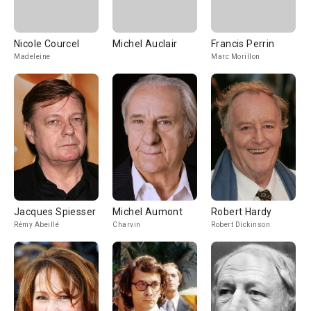
Nicole Courcel
Michel Auclair
Francis Perrin
Madeleine
Marc Morillon
Jacques Spiesser
Michel Aumont
Robert Hardy
Rémy Abeillé
Charvin
Robert Dickinson