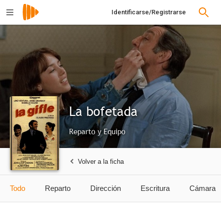
Identificarse/Registrarse
La bofetada
Reparto y Equipo
Volver a la ficha
Todo
Reparto
Dirección
Escritura
Cámara