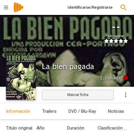
Identificarse/Registrarse
--
Sin valorar
La bien pagada
Estrenada
Marcar ficha
Información
Trailers
DVD / Blu-Ray
Noticias
Título original
Año
Duración
Clasificación por edades