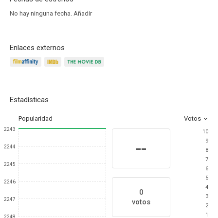
No hay ninguna fecha.
Añadir
Enlaces externos
Estadísticas
Popularidad
Votos
2243
10
9
--
2244
8
7
2245
6
5
2246
4
0
3
2247
votos
2
1
2248