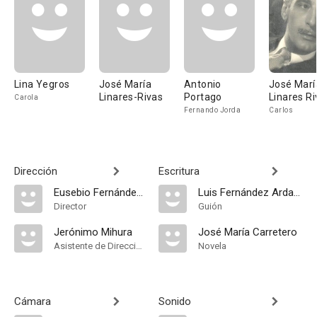
Lina Yegros
José María
Antonio
José Marí
Linares-Rivas
Portago
Linares Ri
Carola
Fernando Jorda
Carlos
Dirección
Escritura
Eusebio Fernández Ardavín
Luis Fernández Ardavín
Director
Guión
Jerónimo Mihura
José María Carretero
Asistente de Dirección
Novela
Cámara
Sonido