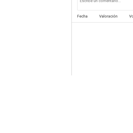
Fecha
Valoración
V
La virgen, capitana de nuestra historia
--
Aventura
--