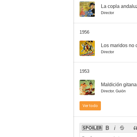
--
La copla andalu
Director
El señorito Octavio
1956
--
--
Los maridos no 
Director
1953
--
Maldición gitana
Director
,
Guión
En un rincón de España
Ver todo
--