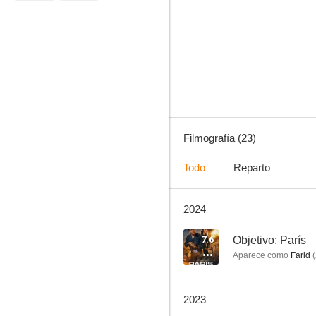
Todas las criaturas grandes y pequeñas
8.3
Filmografía (23)
Todo
Reparto
2024
Oriente es oriente
7.6
7.6
Objetivo: París
Aparece como
Farid
(
2023