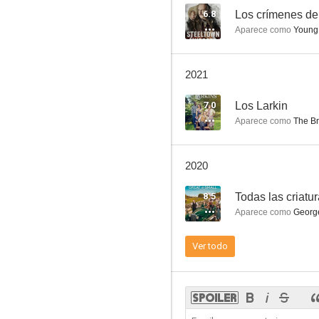
6.8
Los crímenes de 
Aparece como
Young
Objetivo: París
2021
6.8
7.0
Los Larkin
Aparece como
The Br
2020
8.5
Todas las criat
Aparece como
Georg
Los crímenes de Port Talbot
Ver todo
5.7