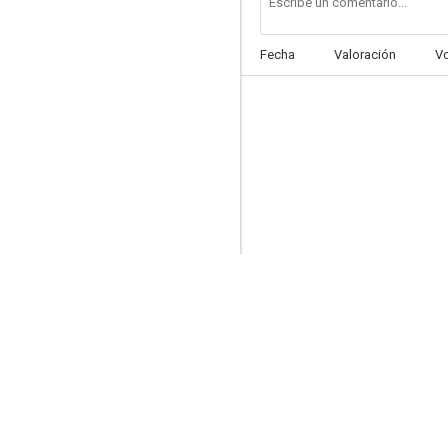
Fecha
Valoración
V
Negocios ocultos
--
Intruder
--