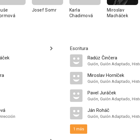
buše
Josef Somr
Karla
Miroslav
ormová
Chadimová
Macháček
Escritura
táček
Radúz Činčera
Guión, Guión Adaptado, Hist
ra
Miroslav Horníček
Guión, Guión Adaptado, Hist
Pavel Juráček
Guión, Guión Adaptado, Hist
ová
Ján Roháč
Dirección
Guión, Guión Adaptado, Hist
1 más