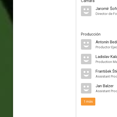
Cámara
Jaromír Šof
Director de Fo
Producción
Antonín Bed
Productor Eje
Ladislav Kal
Production M
František Š
Assistant Pro
Jan Balzer
Assistant Pro
1 más