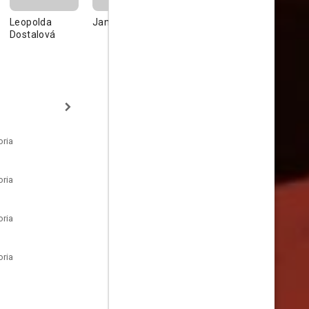
Leopolda
Jan Libíček
Jan Vostrčil
Věra
Dostalová
Tichánkov
oria
oria
oria
oria