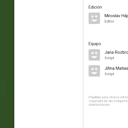
Edición
Miroslav Háj
Editor
Equipo
Jana Rozbro
Script
Jiřina Matia
Script
PlayMax solo ofrece inform
copyright de las imágenes
distribuidoras.