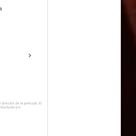
á
irector de la película. El
oductoras y/o