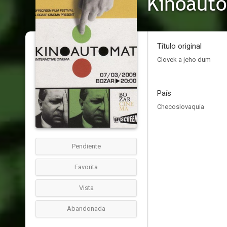
Kinoaut
Título original
Clovek a jeho dum
País
Checoslovaquia
Pendiente
Favorita
Vista
Abandonada