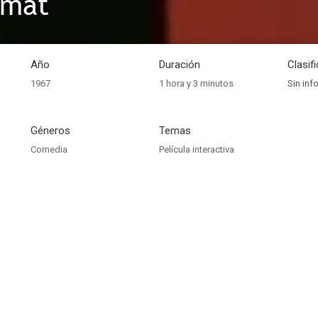
omat
Año
Duración
Clasif
1967
1 hora y 3 minutos
Sin inf
Géneros
Temas
Comedia
Película interactiva