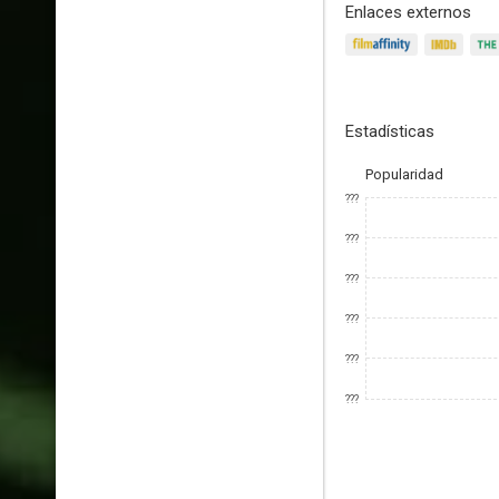
Enlaces externos
Estadísticas
Popularidad
???
???
???
???
???
???