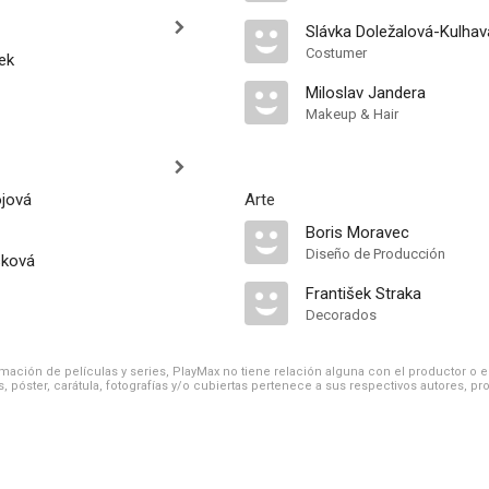
Slávka Doležalová-Kulhav
Costumer
ek
Miloslav Jandera
Makeup & Hair
jová
Arte
Boris Moravec
Diseño de Producción
sková
František Straka
Decorados
ación de películas y series, PlayMax no tiene relación alguna con el productor o el d
, póster, carátula, fotografías y/o cubiertas pertenece a sus respectivos autores, pr