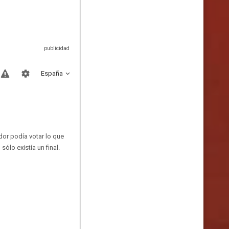
España
dor podía votar lo que
ólo existía un final.