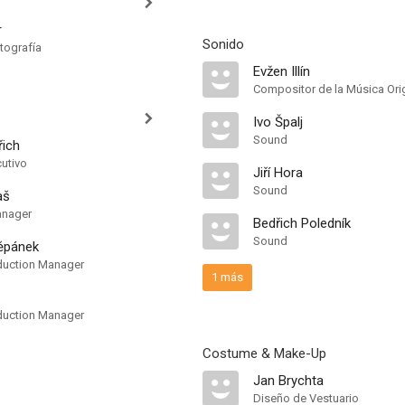
r
Sonido
tografía
Evžen Illín
Compositor de la Música Orig
Ivo Špalj
Sound
řich
cutivo
Jiří Hora
Sound
aš
anager
Bedřich Poledník
Sound
těpánek
duction Manager
1 más
duction Manager
Costume & Make-Up
Jan Brychta
Diseño de Vestuario