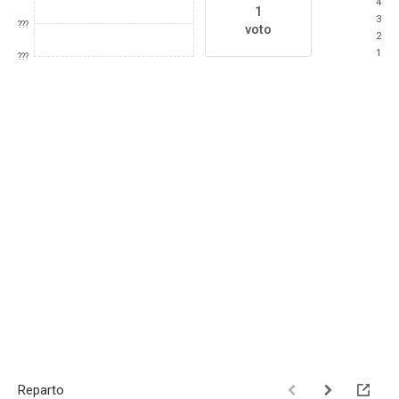
4
1
3
???
voto
2
1
???
Reparto