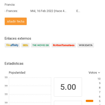
Francia:
- Frances:
Mié, 16 Feb 2022 (Hace 4 años y 5 meses)
Estreno
Añadir fecha
Enlaces externos
Estadísticas
Popularidad
Votos
???
10
9
5.00
???
8
7
???
6
5
???