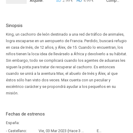
Alquiler:
SD
2.99 €
HD
4.99 €
Compra:
SD
8
Sinopsis
King, un cachorro de león destinado a una red de tráfico de animales,
logra escaparse en un aeropuerto de Francia. Perdido, buscará refugio
en casa de Inés, de 12 años, y Álex, de 15. Cuando lo encuentran, los
niños tienen la loca idea de llevárselo a África y devolverlo a su hábitat.
Sin embargo, todo se complicará cuando los agentes de aduanas les
siguen la pista para tratar de recuperar al cachorro. Es entonces
cuando se unirá a la aventura Max, el abuelo de Inés y Álex, al que
éstos sólo han visto dos veces. Max cuenta con un peculiar y
excéntrico carácter y se propondrá ayudar a los pequeños en su
misión.
Fechas de estrenos
España:
- Castellano:
Vie, 03 Mar 2023 (Hace 3 años y 5 meses)
Estreno