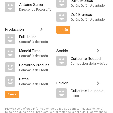
David Moreau
Antoine Sanier
Guión, Guión Adaptado
Director de Fotografía
Zoé Bruneau
Guión, Guión Adaptado
Producción
1 más
Full House
Compañía de Produccion
Maneki Films
Sonido
Compañía de Produccion
Guillaume Roussel
Compositor de la Música Original
Borsalino Productions
Compañía de Produccion
Pathé
Edición
Compañía de Produccion
Guillaume Houssais
1 más
Editor
PlayMax solo ofrece información de películas y series, PlayMax no tiene
relación alguna con el productor o el director de la película. El copyright de