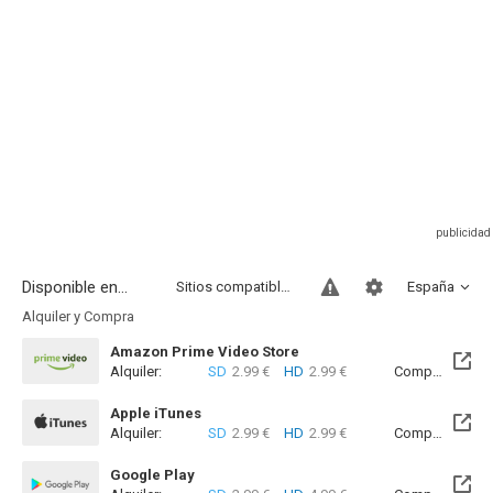
Disponible en...
Sitios compatibles
España
Alquiler y Compra
Amazon Prime Video Store
Alquiler:
SD
2.99 €
HD
2.99 €
Compra:
SD
9
Apple iTunes
Alquiler:
SD
2.99 €
HD
2.99 €
Compra:
SD
4
Google Play