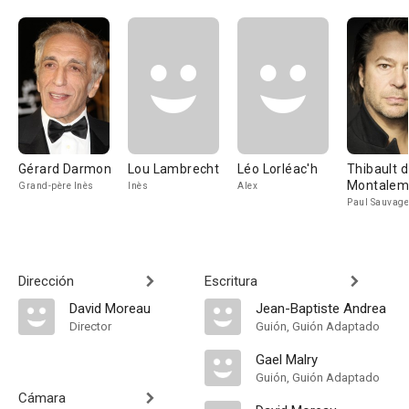
Gérard Darmon
Lou Lambrecht
Léo Lorléac'h
Thibault 
Montalem
Grand-père Inès
Inès
Alex
Paul Sauvage
Dirección
Escritura
David Moreau
Jean-Baptiste Andrea
Director
Guión, Guión Adaptado
Gael Malry
Guión, Guión Adaptado
Cámara