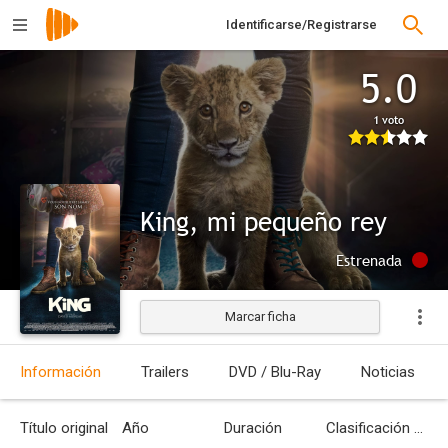
Identificarse/Registrarse
5.0
1 voto
King, mi pequeño rey
Estrenada
Marcar ficha
Información
Trailers
DVD / Blu-Ray
Noticias
Título original
Año
Duración
Clasificación por edades