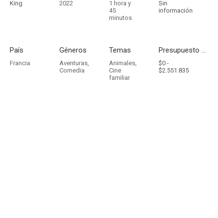
King
2022
1 hora y
Sin
45
información
minutos
País
Géneros
Temas
Presupuesto - Ingresos
Francia
Aventuras
,
Animales
,
$0 -
Comedia
Cine
$2.551.835
familiar