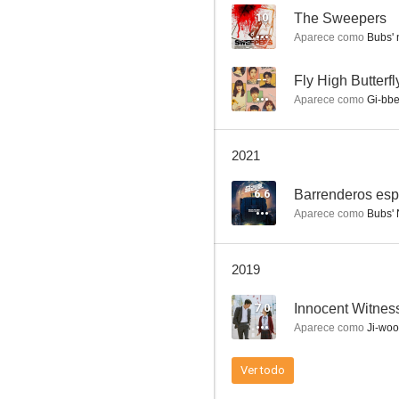
10
The Sweepers
Aparece como
Bubs' 
Moment at Eighteen
--
Fly High Butterfl
Aparece como
Gi-bb
--
2021
6.6
Barrenderos esp
Aparece como
Bubs'
2019
Snowy Road
7.0
Innocent Witnes
--
Aparece como
Ji-woo
Ver todo