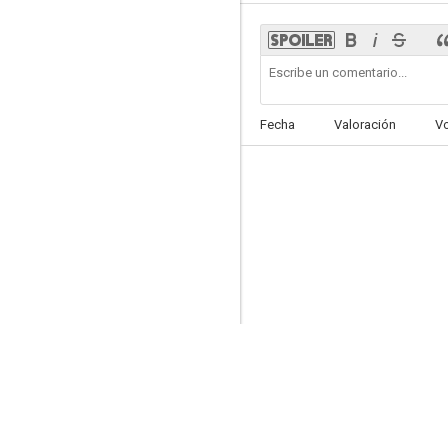
Haegyeolsa (Troubleshooter)
Fecha
Valoración
V
--
Cherry Tomato