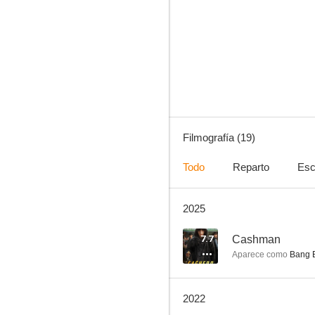
Cashman
6.9
Filmografía (19)
Todo
Reparto
Esc
2025
Along with the Gods: Los dos mundos
--
7.7
Cashman
Aparece como
Bang 
2022