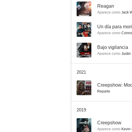
8.1
Reagan
Aparece como
Jack W
Reagan
5.9
Un día para mori
Aparece como
Conno
7.6
3.8
Bajo vigilancia
Aparece como
Justin
2021
--
Creepshow: Mod
Reparto
The Doors
7.0
2019
7.1
Creepshow
Aparece como
Kevin