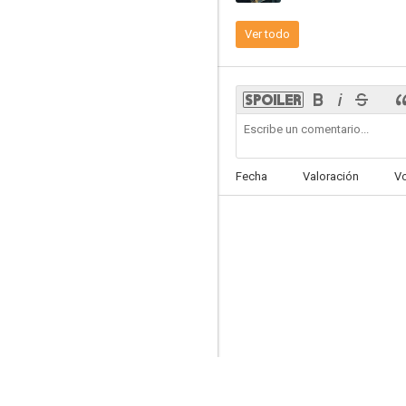
Ver todo
Dirt
6.5
Fecha
Valoración
V
Vampiros: Sed de Sangre
5.8