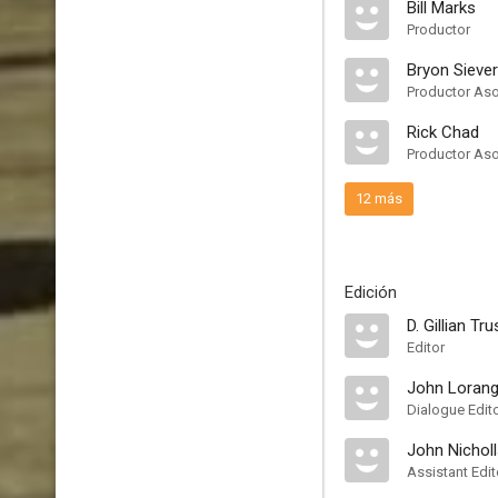
Bill Marks
Productor
Bryon Siever
Productor As
Rick Chad
Productor As
12 más
Edición
D. Gillian Tru
Editor
John Lorang
Dialogue Edit
John Nichol
Assistant Edit