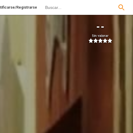
tificarse/Registrarse
--
Sin valorar