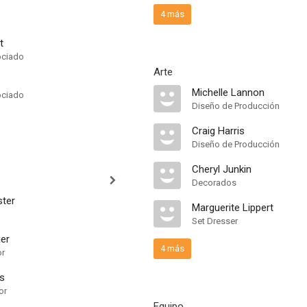
4 más
t
ociado
Arte
Michelle Lannon
ociado
Diseño de Producción
Craig Harris
Diseño de Producción
Cheryl Junkin
Decorados
ster
Marguerite Lippert
Set Dresser
er
4 más
or
ls
or
Equipo