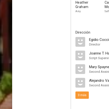
Heather
Ca
Graham
Mo
Amy
Saf
Dirección
Egidio Cocci
Director
Joanne T. 
Script Supervi
Mary Spayn
Second Assist
Alejandro V
Second Assist
3 más