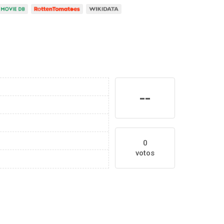
--
0
votos