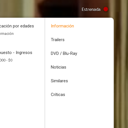
Estrenada
icación por edades
Información
ormación
Trailers
uesto - Ingresos
DVD / Blu-Ray
000 -
$0
Noticias
Similares
Críticas