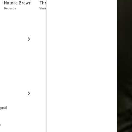
Natalie Brown
Theresa Joy
Daiva Johnston
James
McGowan
Rebecca
Sharon Nelson
Teen Saffron
Bob
inal
r