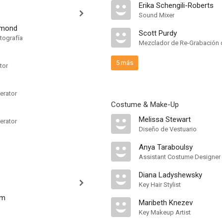
Erika Schengili-Roberts
Sound Mixer
gmond
Scott Purdy
tografía
Mezclador de Re-Grabación 
5 más
tor
erator
Costume & Make-Up
Melissa Stewart
erator
Diseño de Vestuario
Anya Taraboulsy
Assistant Costume Designer
Diana Ladyshewsky
Key Hair Stylist
am
Maribeth Knezev
Key Makeup Artist