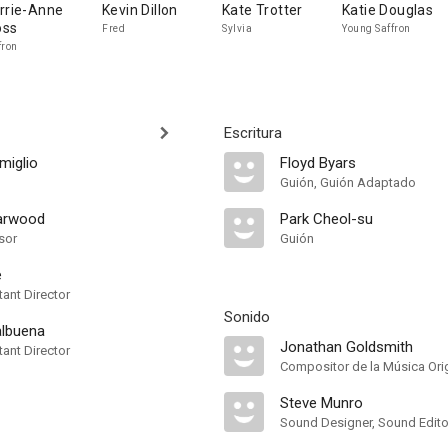
rrie-Anne
Kevin Dillon
Kate Trotter
Katie Douglas
ss
Fred
Sylvia
Young Saffron
fron
Escritura
miglio
Floyd Byars
Guión, Guión Adaptado
Harwood
Park Cheol-su
sor
Guión
e
ant Director
Sonido
albuena
Jonathan Goldsmith
ant Director
Compositor de la Música Orig
Steve Munro
Sound Designer, Sound Edito