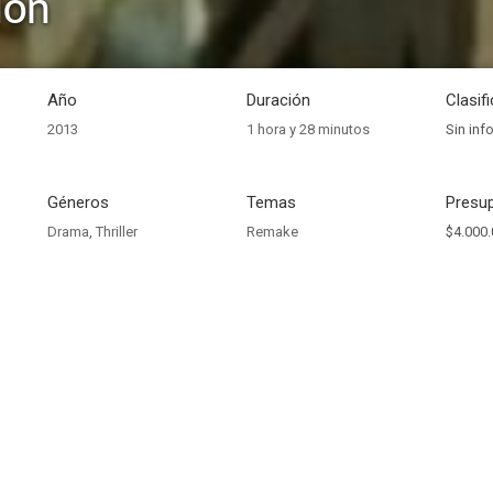
ion
Año
Duración
Clasif
2013
1 hora y 28 minutos
Sin inf
Géneros
Temas
Presup
Drama
,
Thriller
Remake
$4.000.