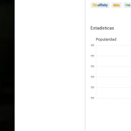
Estadísticas
Popularidad
???
???
???
???
???
???